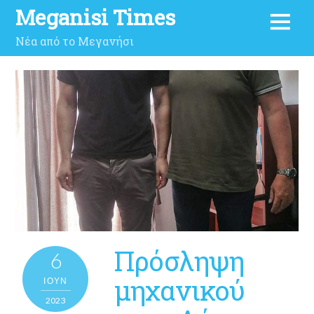
Meganisi Times
Νέα από το Μεγανήσι
Πρόσληψη
6
μηχανικού
ΙΟΎΝ
2023