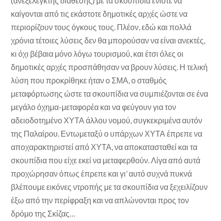
(ανεξέλεγκτης διάθεσης) με τα σκουπίδια ενίοτε να
καίγονται από τις εκάστοτε δημοτικές αρχές ώστε να
περιορίζουν τους όγκους τους. Πλέον, εδώ και πολλά
χρόνια τέτοιες λύσεις δεν θα μπορούσαν να είναι ανεκτές,
κι όχι βέβαια μόνο λόγω τουρισμού, και έτσι όλες οι
δημοτικές αρχές προσπάθησαν να βρουν λύσεις. Η τελική
λύση που προκρίθηκε ήταν ο ΣΜΑ, ο σταθμός
μεταφόρτωσης ώστε τα σκουπίδια να συμπιέζονται σε ένα
μεγάλο όχημα-μεταφορέα και να φεύγουν για τον
αδειοδοτημένο ΧΥΤΑ άλλου νομού, συγκεκριμένα αυτόν
της Παλαίρου. Εντωμεταξύ ο υπάρχων ΧΥΤΑ έπρεπε να
αποχαρακτηριστεί από ΧΥΤΑ, να αποκατασταθεί και τα
σκουπίδια που είχε εκεί να μεταφερθούν. Λίγα από αυτά
προχώρησαν όπως έπρεπε και γι’ αυτό συχνά πυκνά
βλέπουμε εικόνες ντροπής με τα σκουπίδια να ξεχειλίζουν
έξω από την περίφραξη και να απλώνονται προς τον
δρόμο της Σκίζας…