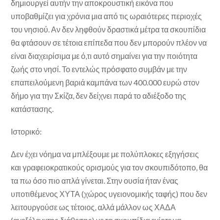
δημιουργεί αυτήν την αποκρουστική εικόνα που
υποβαθμίζει για χρόνια μια από τις ωραιότερες περιοχές
του νησιού. Αν δεν ληφθούν δραστικά μέτρα τα σκουπίδια
θα φτάσουν σε τέτοια επίπεδα που δεν μπορούν πλέον να
είναι διαχειρίσιμα με ό,τι αυτό σημαίνει για την ποιότητα
ζωής στο νησί. Το εντελώς πρόσφατο συμβάν με την
επαπειλούμενη βαριά καμπάνα των 400.000 ευρώ στον
δήμο για την Σκίζα, δεν δείχνει παρά το αδιέξοδο της
κατάστασης.
Ιστορικό:
Δεν έχει νόημα να μπλέξουμε με πολύπλοκες εξηγήσεις
και γραφειοκρατικούς ορισμούς για τον σκουπιδότοπο, θα
τα πω όσο πιο απλά γίνεται. Στην ουσία ήταν ένας
υποτιθέμενος ΧΥΤΑ (χώρος υγειονομικής ταφής) που δεν
λειτουργούσε ως τέτοιος, αλλά μάλλον ως ΧΑΔΑ