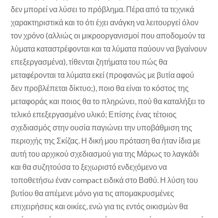
δεν μπορεί να λύσει το πρόβλημα. Πέρα από τα τεχνικά
χαρακτηριστικά και το ότι έχει ανάγκη να λειτουργεί όλον
τον χρόνο (αλλιώς οι μικροοργανισμοί που αποδομούν τα
λύματα καταστρέφονται και τα λύματα παύουν να βγαίνουν
επεξεργασμένα), τίθενται ζητήματα του πώς θα
μεταφέρονται τα λύματα εκεί (προφανώς με βυτία αφού
δεν προβλέπεται δίκτυο;), ποιο θα είναι το κόστος της
μεταφοράς και ποιος θα το πληρώνει, πού θα καταλήξει το
τελικό επεξεργασμένο υλικό; Επίσης ένας τέτοιος
σχεδιασμός στην ουσία παγιώνει την υποβάθμιση της
περιοχής της Σκίζας. Η δική μου πρόταση θα ήταν ίδια με
αυτή του αρχικού σχεδιασμού για της Μάρως το λαγκάδι
και θα συζητούσα το ξεχωριστό ενδεχόμενο να
τοποθετήσω έναν compact ειδικά στο Βαθύ. Η λύση του
βυτίου θα απέμενε μόνο για τις απομακρυσμένες
επιχειρήσεις και οικίες, ενώ για τις εντός οικισμών θα