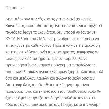
Προτάσεις:
Δεν υπάρχουν πολλές λύσεις για να διαλέξει κανείς.
Καινούριος σκουπιδότοπος είναι αδύνατον να υπάρξει. Ο
παλιός τα έφαγε τα ψωμιά του, δεν μπορεί να ξαναγίνει
ΧΥΤΑ. Η λύση του ΣΜΑ είναι μονόδρομος και πρέπει να
επιταχυνθεί με κάθε κόστος. Πρέπει να γίνει η παραλαβή
και η οριστική λειτουργία του συστήματος μεταφοράς σε
τακτά χρονικά διαστήματα. Πρέπει παράλληλα να
προχωρήσει ένα δυναμικό πρόγραμμα ανακύκλωσης,
τόσο των κλασικών ανακυκλώσιμων (χαρτί, πλαστικό, κτλ)
όσο και μετάλλων, λαδιών και άλλων τοξικών ουσιών.
Αυτό ασφαλώς προϋποθέτει πολύμηνη καμπάνια
πληροφόρησης και εκπαίδευση του πληθυσμού, αλλά θα
έχει ως όφελος την εξοικονόμηση τουλάχιστον του 30-
40% του όγκου των σκουπιδιών. Η Σχίζα κατά την γνώμη