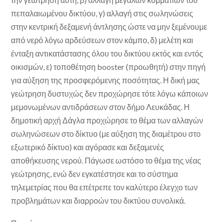
πεπαλαιωμένου δικτύου, γ) αλλαγή στις σωληνώσεις
στην κεντρική δεξαμενή άντλησης ώστε να μην ξεμένουμε
από νερό λόγω αρδεύσεων στον κάμπο, δ) μελέτη και
ένταξη αντικατάστασης όλου του δικτύου εκτός και εντός
οικισμών, ε) τοποθέτηση booster (προωθητή) στην πηγή
για αύξηση της προσφερόμενης ποσότητας. Η δική μας
γεώτρηση δυστυχώς δεν προχώρησε τότε λόγω κάποιων
μεμονωμένων αντιδράσεων στον δήμο Λευκάδας. Η
δημοτική αρχή Δάγλα προχώρησε το θέμα των αλλαγών
σωληνώσεων στο δίκτυο (με αύξηση της διαμέτρου στο
εξωτερικό δίκτυο) και αγόρασε και δεξαμενές
αποθήκευσης νερού. Πάγωσε ωστόσο το θέμα της νέας
γεώτρησης, ενώ δεν εγκατέστησε και το σύστημα
τηλεμετρίας που θα επέτρεπε τον καλύτερο έλεγχο των
προβλημάτων και διαρροών του δικτύου συνολικά.