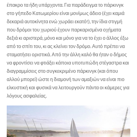
έπακρο τα ήδη υπάρχοντα. Για παράδειγμα το πάρκινγκ
στο γήπεδο Κατωμερίου είναι μονίμως άδειο (έχει καμιά
δεκαριά αυτοκίνητα ενώ χωράει εκατό!), την ίδια στιγμή
που δρόμοι του χωριού έχουν παρκαρισμένα οχήματα
δεξιά κι αριστερά, μόνο και μόνο για να το έχει ο άλλος έξω
από το σπίτι του, κι ας κλείνει τον δρόμο. Αυτό πρέπει να
σταματήσει οριστικά. Από την άλλη καλό θα ήταν ο δήμος
να φροντίσει να φτιάξει κάποια υποτυπώδη στέγαστρα και
διαγραμμίσεις στο συγκεκριμένο πάρκινγκ (και όπου
αλλού μπορεί) ώστε η διαμονή των αμαξιών να είναι πιο
ελκυστική και φυσικά να λειτουργούν πάντα οι κάμερες για
λόγους ασφαλείας.