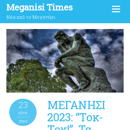
Meganisi Times
Νέα από το Μεγανήσι
ΜΕΓΑΝΗΣΙ
23
2023: “Tοκ-
ΙΟΎΛ
2023
Tοκ!”. Τα