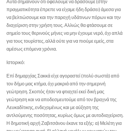
Αυτά σημαίνουν ότι οφείλουμε να δράσουμε (στην
πραγματικότητα έπρεπε να είχαμε ήδη δράσει) άμεσα για
να βελτιώσουμε και την παροχή υδάτινων πόρων και την
διαχείριση στην χρήση τους. Αλλιώς θα φτάσουμε σε
σημείο τους θερινούς μήνες να μην έχουμε νερό, όχι απλά
για τους τουρίστες, αλλά ούτε για να πιούμε εμείς, στα
αμέσως επόμενα χρόνια.
Ιστορικό:
Επί δημαρχίας Σακκά είχε αγοραστεί (πολύ σωστά) από
τον δήμο μας κτήμα, όχι μακριά από την σημερινή
γεώτρηση. Σκοπός ήταν να φτιαχτεί εκεί δική μας
γεώτρηση και να αποδεσμευτούμε από τον βραχνά της
Λευκαδίτικης, ενδεχομένως και με αύξηση της
αντλούμενης ποσότητας, κυρίως όμως με αυτοδιαχείριση.
Η δημοτική αρχή Ζαβιτσάνου έκανε τα εξής: α) Μελέτη για
την γεώτρηση αυτή, β) αλλαγή μεγάλων κομματιών του