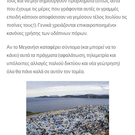
τους και να μην δημιουργούν προβλήματα (όπως αυτά
που έχουμε τις μέρες που γράφονται αυτές οι γραμμές
επειδή κάποιοι αποφάσισαν να γεμίσουν τέλος Ιουλίου τις
πισίνες τους!). Γενικά χρειάζονται επικαιροποιημένοι
κανόνες χρήσης των υδάτινων πόρων.
Αν το Μεγανήσι καταφέρει σύντομα (και μπορεί να το
κάνει) αυτά τα πράγματα (αφαλάτωση, τηλεμετρία και
υπόλοιπες αλλαγές παλιού δικτύου και νέα γεώτρηση)
όλα θα πάνε καλά σε αυτόν τον τομέα.