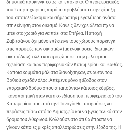
δημοτικά πάρκινγκ, έστω και εποχιακά. Ο περιφερειακός
του Σπαρτοχωρίου, παρά τα προβλήματα στην χάραξή
του, αποτελεί ακόμα και σήμερα την μεγαλύτερη ανάσα
στην κίνηση στον οικισμό. Κανείς δεν χρειάζεται πχ να
μπει στο χωριό για να πάει στα Σπήλια. Η εποχή
Ζαβιτσάνου όχι μόνο επέκτεινε τους χώρους πάρκινγκ
στις παρυφές των οικισμών (με ενοικιάσεις ιδιωτικών
οικοπέδων), αλλά και προχώρησε στην μελέτη και
σχεδίαση και των περιφερειακών Κατωμερίου και Βαθέος.
Κάποια κομμάτια μάλιστα διανοίχτηκαν, σε αυτόν του
Βαθιού σχεδόν όλος. Απέμενε μόνο η έξοδος στον
επαρχιακό δρόμο όπου απαιτούνταν κάποιος κόμβος.
Ικανοποιητική ήταν και η σχεδίαση του περιφερειακού του
Κατωμερίου που από την Παναγία θα μπορούσες να
περάσεις πίσω από το Δημαρχείο και να βγεις τελικά στον
δρόμο του Αθερινού. Κολλούσε στο ότι θα έπρεπε να
γίνουν κάποιες μικρές απαλλοτριώσεις στην έξοδό της. Η