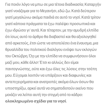
Για ποιόν λόγο να μπω σε μια τέτοια διαδικασία; Καταρχήν
γιατί νοιάζομαι για το Μεγανήσι, εδώ ζω. Κατά δεύτερον
γιατί μεγαλώνω ακόμα παιδιά σε αυτό το νησί. Κατά τρίτον
γιατί κάποια πράγματα τα έχω παλέψει προσωπικά και
έχω ιδρώσει γι’ αυτά. Και τέταρτον, με την αμυδρή ελπίδα
ότι ίσως αυτό το άρθρο θα διαβαστεί και θα αξιολογηθεί
από αρκετούς, έτσι ώστε να αποτελέσει ένα έναυσμα, μια
θρυαλλίδα του πολιτικού διαλόγου ενόψει των εκλογών
του Οκτώβρη. Όχι με την ελπίδα να συμφωνήσουν όλοι
μαζί μου, κάθε άλλο! Έτσι κι αλλιώς δεν είμαι
παντογνώστης, ούτε και έχω όλες τις λύσεις στην τσέπη
μου. Εύχομαι λοιπόν να υπάρξουν και διαφωνίες και
αντεπιχειρήματα και ανατροπές ακόμα όλων όσων θα
υποστηρίξω, αρκεί αυτά να σηματοδοτούν εκείνο που
μοιάζει να λείπει αυτή την στιγμή από το κάδρο:
ολοκληρωμένο σχέδιο για το νησί
.