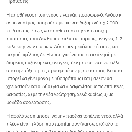
Προτάσεις:
Η αποθήκευση του νερού είναι κάτι προσωρινό. Ακόμα κι
αν το νησί μας μπορούσε με μια νέα δεξαμενή πχ 2.000
κυβικά στις Ράχες να αποθηκεύσει την αντίστοιχη
ποσότητα, αυτό δεν θα του κάλυπτε παρά τις ανάγκες 1-2
καλοκαιρινών ημερών. Λύση μεν, μεγάλου κόστους και
μικρού οφέλους δε. Η λύση για ένα τουριστικό νησί, με
διαρκώς αυξανόμενες ανάγκες, δεν μπορεί να είναι άλλη
από την αύξηση της προσφερόμενης ποσότητας. Κι αυτό
μπορεί να γίνει μόνο με δύο τρόπους (και μάλλον θα
χρειαστούν και οι δύο) για να διασφαλίσουμε τις επόμενες
δεκαετίες: α) με την νέα γεώτρηση, αλλά κυρίως β) με
μονάδα αφαλάτωσης.
Η αφαλάτωση μπορεί να μην παρέχει το τέλειο νερό, αλλά
πλέον είναι η λύση που προτίμησαν (και σωστά) όλα τα
νησιά που είχαν προβλήματα υδροδότησης, από την