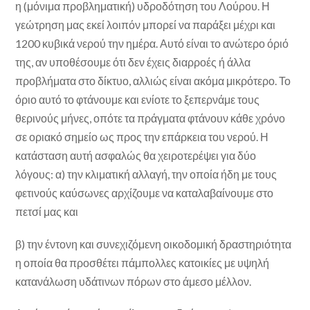
η (μόνιμα προβληματική) υδροδότηση του Λούρου. Η
γεώτρηση μας εκεί λοιπόν μπορεί να παράξει μέχρι και
1200 κυβικά νερού την ημέρα. Αυτό είναι το ανώτερο όριό
της, αν υποθέσουμε ότι δεν έχεις διαρροές ή άλλα
προβλήματα στο δίκτυο, αλλιώς είναι ακόμα μικρότερο. Το
όριο αυτό το φτάνουμε και ενίοτε το ξεπερνάμε τους
θερινούς μήνες, οπότε τα πράγματα φτάνουν κάθε χρόνο
σε οριακό σημείο ως προς την επάρκεια του νερού. Η
κατάσταση αυτή ασφαλώς θα χειροτερέψει για δύο
λόγους: α) την κλιματική αλλαγή, την οποία ήδη με τους
φετινούς καύσωνες αρχίζουμε να καταλαβαίνουμε στο
πετσί μας και
β) την έντονη και συνεχιζόμενη οικοδομική δραστηριότητα
η οποία θα προσθέτει πάμπολλες κατοικίες με υψηλή
κατανάλωση υδάτινων πόρων στο άμεσο μέλλον.