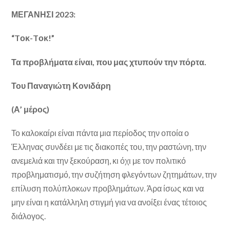
ΜΕΓΑΝΗΣΙ 2023:
“
T
οκ-
T
οκ!”
Τα προβλήματα είναι, που μας χτυπούν την πόρτα.
Του Παναγιώτη Κονιδάρη
(Α’ μέρος)
Το καλοκαίρι είναι πάντα μια περίοδος την οποία ο
Έλληνας συνδέει με τις διακοπές του, την ραστώνη, την
ανεμελιά και την ξεκούραση, κι όχι με τον πολιτικό
προβληματισμό, την συζήτηση φλεγόντων ζητημάτων, την
επίλυση πολύπλοκων προβλημάτων. Άρα ίσως και να
μην είναι η κατάλληλη στιγμή για να ανοίξει ένας τέτοιος
διάλογος.