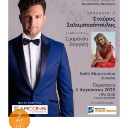
2
ΑΥΓ
2023