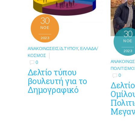
30
ΝΟΈ
30
2023
ΝΟΈ
ΑΝΑΚΟΙΝΏΣΕΙΣ/Δ.ΤΎΠΟΥ
,
ΕΛΛΆΔΑ/
2023
ΚΌΣΜΟΣ
ΑΝΑΚΟΙΝΏΣ
0
ΠΟΛΙΤΙΣΜΌ
Δελτίο τύπου
0
βουλευτή για το
Δελτί
Δημογραφικό
Ομίλο
Πολιτ
Μεγαν