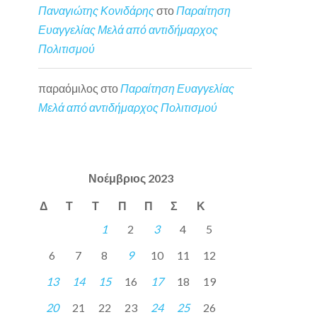
Παναγιώτης Κονιδάρης
στο
Παραίτηση
Ευαγγελίας Μελά από αντιδήμαρχος
Πολιτισμού
παραόμιλος
στο
Παραίτηση Ευαγγελίας
Μελά από αντιδήμαρχος Πολιτισμού
Νοέμβριος 2023
Δ
Τ
Τ
Π
Π
Σ
Κ
1
2
3
4
5
6
7
8
9
10
11
12
13
14
15
16
17
18
19
20
21
22
23
24
25
26