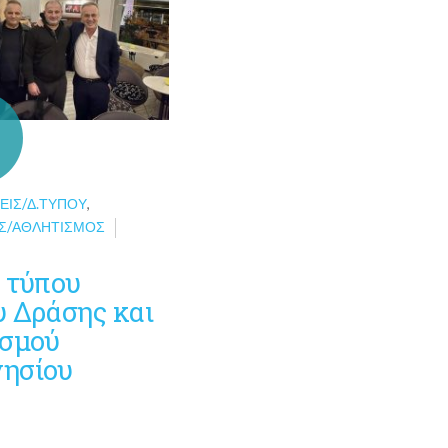
ΕΙΣ/Δ.ΤΎΠΟΥ
,
Σ/ΑΘΛΗΤΙΣΜΌΣ
ο τύπου
υ Δράσης και
ισμού
ησίου