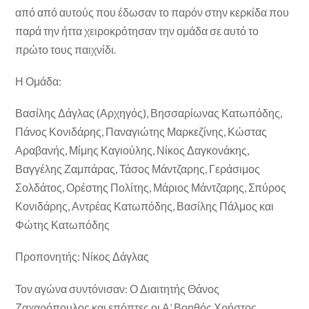
από από αυτούς που έδωσαν το παρόν στην κερκίδα που
παρά την ήττα χειροκρότησαν την ομάδα σε αυτό το
πρώτο τους παιχνίδι.
Η Ομάδα:
Βασίλης Δάγλας (Αρχηγός), Βησσαρίωνας Κατωπόδης,
Πάνος Κονιδάρης, Παναγιώτης Μαρκεζίνης, Κώστας
Αραβανής, Μίμης Καγιούλης, Νίκος Δαγκονάκης,
Βαγγέλης Ζαμπάρας, Τάσος Μάντζαρης, Γεράσιμος
Σολδάτος, Ορέστης Πολίτης, Μάριος Μάντζαρης, Σπύρος
Κονιδάρης, Αντρέας Κατωπόδης, Βασίλης Πάλμος και
Φώτης Κατωπόδης
Προπονητής: Νίκος Δάγλας
Τον αγώνα συντόνισαν: Ο Διαιτητής Θάνος
Ζαχαρόπουλος και επόπτες οι Α’ Βοηθός Χρήστος