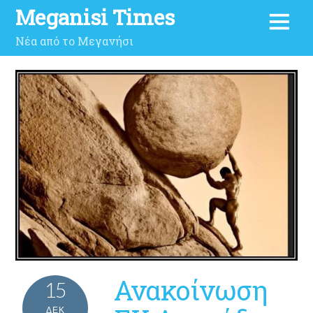
Meganisi Times
Νέα από το Μεγανήσι
Ανακοίνωση
15
ΔΕΚ