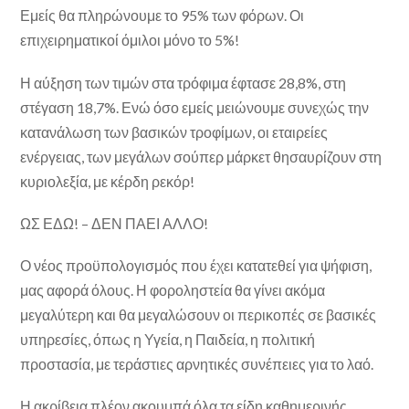
Εμείς θα πληρώνουμε το 95% των φόρων. Οι
επιχειρηματικοί όμιλοι μόνο το 5%!
Η αύξηση των τιμών στα τρόφιμα έφτασε 28,8%, στη
στέγαση 18,7%. Ενώ όσο εμείς μειώνουμε συνεχώς την
κατανάλωση των βασικών τροφίμων, οι εταιρείες
ενέργειας, των μεγάλων σούπερ μάρκετ θησαυρίζουν στη
κυριολεξία, με κέρδη ρεκόρ!
ΩΣ ΕΔΩ! – ΔΕΝ ΠΑΕΙ ΑΛΛΟ!
Ο νέος προϋπολογισμός που έχει κατατεθεί για ψήφιση,
μας αφορά όλους. Η φοροληστεία θα γίνει ακόμα
μεγαλύτερη και θα μεγαλώσουν οι περικοπές σε βασικές
υπηρεσίες, όπως η Υγεία, η Παιδεία, η πολιτική
προστασία, με τεράστιες αρνητικές συνέπειες για το λαό.
Η ακρίβεια πλέον ακουμπά όλα τα είδη καθημερινής