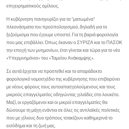
επιχειρηματικούς ομίλους.
Η κυβέρνηση πανηγυρίζει για τα “ματωμένα”
πλεονάσματα του προϋπολογισμού, δηλαδή για το
ξεζούμισμα που έχουμε υποστεί. Για τη βαριά φορολογία
που μας επιβάλλει. Όπως έκαναν ο ΣΥΡΙΖΑ και το ΠΑΣΟΚ
την εποχή των μνημονίων, έτσι γίνεται και τώρα για το νέο
«Υπερμνημόνιο» του «Ταμείου Ανάκαμψης».
Σε αυτά έρχεται να προστεθεί και το απαράδεκτο
φορολογικό νομοσχέδιο της κυβέρνησης που επιβαρύνει
με νέους φόρους τους αυτοαπασχολούμενους και τους
μικρούς επαγγελματίες οδηγώντας χιλιάδες στο λουκέτο.
Μαζί, οι εργαζόμενοι και οι μικροί επαγγελματίες θα
δώσουμε τη μάχη ενάντια σε όλες τις αντιλαϊκές πολιτικές
που με χίλιους δυο τρόπους τσακίζουν καθημερινά το
εισόδημα και τη ζωή μας.