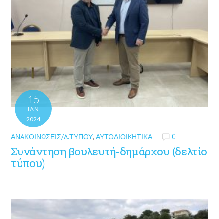
15
ΙΑΝ
2024
ΑΝΑΚΟΙΝΏΣΕΙΣ/Δ.ΤΎΠΟΥ
,
ΑΥΤΟΔΙΟΙΚΗΤΙΚΆ
0
Συνάντηση βουλευτή-δημάρχου (δελτίο
τύπου)