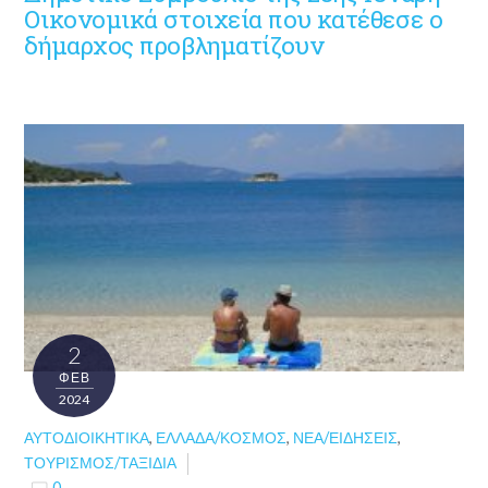
Οικονομικά στοιχεία που κατέθεσε ο
δήμαρχος προβληματίζουν
2
ΦΕΒ
2024
ΑΥΤΟΔΙΟΙΚΗΤΙΚΆ
,
ΕΛΛΆΔΑ/ΚΌΣΜΟΣ
,
ΝΈΑ/ΕΙΔΉΣΕΙΣ
,
ΤΟΥΡΙΣΜΌΣ/ΤΑΞΊΔΙΑ
0