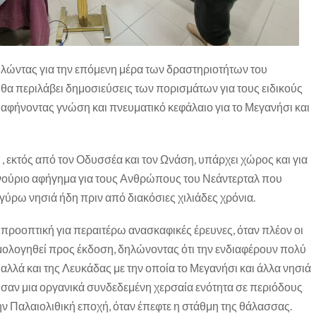
ιλώντας για την επόμενη μέρα των δραστηριοτήτων του
α περιλάβει δημοσιεύσεις των πορισμάτων για τους ειδικούς
ό αφήνοντας γνώση και πνευματικό κεφάλαιο για το Μεγανήσι και
, εκτός από τον Οδυσσέα και τον Ωνάση, υπάρχει χώρος και για
αινούριο αφήγημα για τους Ανθρώπους του Νεάντερταλ που
γύρω νησιά ήδη πριν από διακόσιες χιλιάδες χρόνια.
ν προοπτική για περαιτέρω ανασκαφικές έρευνες, όταν πλέον οι
μολογηθεί προς έκδοση, δηλώνοντας ότι την ενδιαφέρουν πολύ
αλλά και της Λευκάδας με την οποία το Μεγανήσι και άλλα νησιά
σαν μια οργανικά συνδεδεμένη χερσαία ενότητα σε περιόδους
ην Παλαιολιθική εποχή, όταν έπεφτε η στάθμη της θάλασσας.