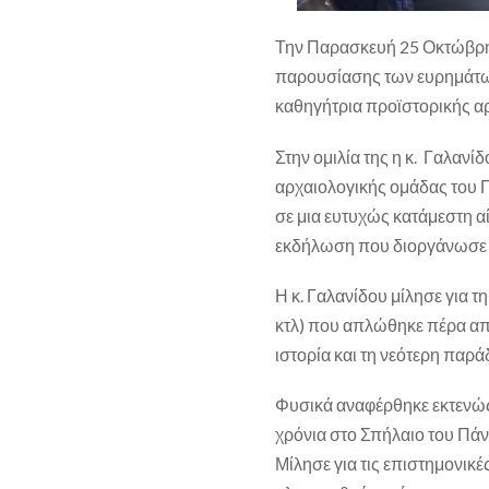
Την Παρασκευή 25 Οκτώβρη
παρουσίασης των ευρημάτων
καθηγήτρια προϊστορικής α
Στην ομιλία της η κ. Γαλανί
αρχαιολογικής ομάδας του 
σε μια ευτυχώς κατάμεστη α
εκδήλωση που διοργάνωσε 
Η κ. Γαλανίδου μίλησε για 
κτλ) που απλώθηκε πέρα από
ιστορία και τη νεότερη παρά
Φυσικά αναφέρθηκε εκτενώς
χρόνια στο Σπήλαιο του Πάν
Μίλησε για τις επιστημονικέ