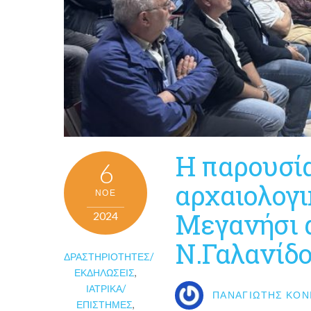
Η παρουσί
6
αρχαιολογ
ΝΟΈ
Μεγανήσι 
2024
Ν.Γαλανίδ
ΔΡΑΣΤΗΡΙΌΤΗΤΕΣ/
ΕΚΔΗΛΏΣΕΙΣ
,
ΙΑΤΡΙΚΆ/
ΠΑΝΑΓΙΏΤΗΣ ΚΟΝ
ΕΠΙΣΤΉΜΕΣ
,