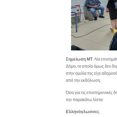
Σημείωση ΜΤ
: Να επισημά
Δήμο, το οποίο όμως δεν δημ
στην ομιλία της είχε αδημο
από την εκδήλωση.
Όσο για τις επιστημονικές δ
την παρακάτω λίστα:
Ελληνόγλωσσες