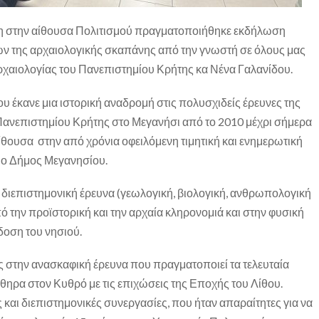
 στην αίθουσα Πολιτισμού πραγματοποιήθηκε εκδήλωση
 της αρχαιολογικής σκαπάνης από την γνωστή σε όλους μας
ρχαιολογίας
του Πανεπιστημίου Κρήτης κα Νένα Γαλανίδου.
δου
έκανε μια ιστορική αναδρομή στις πολυσχιδείς έρευνες της
Πανεπιστημίου Κρήτης στο Μεγανήσι από το 2010 μέχρι σήμερα
ίθουσα στην από χρόνια οφειλόμενη τιμητική και ενημερωτική
ο Δήμος Μεγανησίου.
τη διεπιστημονική έρευνα (γεωλογική, βιολογική, ανθρωπολογική
 την προϊστορική και την αρχαία κληρονομιά και στην φυσική
δοση του νησιού.
 στην ανασκαφική έρευνα που πραγματοποιεί τα τελευταία
θηρα στον Κυθρό με τις επιχώσεις της Εποχής του Λίθου.
ς και διεπιστημονικές συνεργασίες, που ήταν απαραίτητες για να