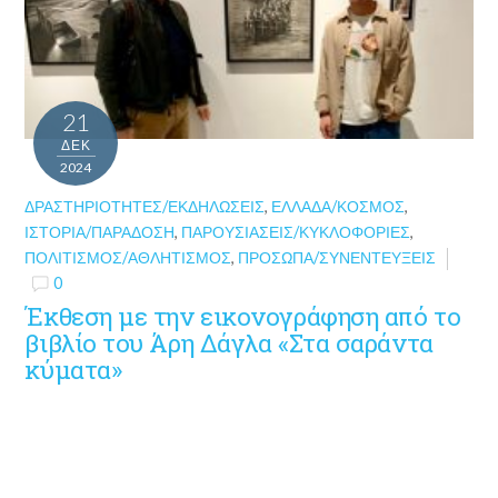
21
ΔΕΚ
2024
ΔΡΑΣΤΗΡΙΌΤΗΤΕΣ/ΕΚΔΗΛΏΣΕΙΣ
,
ΕΛΛΆΔΑ/ΚΌΣΜΟΣ
,
ΙΣΤΟΡΊΑ/ΠΑΡΆΔΟΣΗ
,
ΠΑΡΟΥΣΙΆΣΕΙΣ/ΚΥΚΛΟΦΟΡΊΕΣ
,
ΠΟΛΙΤΙΣΜΌΣ/ΑΘΛΗΤΙΣΜΌΣ
,
ΠΡΌΣΩΠΑ/ΣΥΝΕΝΤΕΎΞΕΙΣ
0
Έκθεση με την εικονογράφηση από το
βιβλίο του Άρη Δάγλα «Στα σαράντα
κύματα»