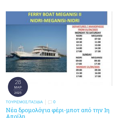
28
ΜΑΡ
2025
ΤΟΥΡΙΣΜΌΣ/ΤΑΞΊΔΙΑ
0
Νέα δρομολόγια φέρι-μποτ από την 1η
Απρίλη