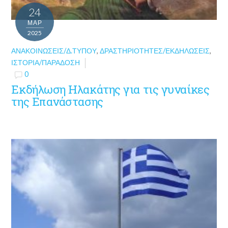
24
ΜΑΡ
2025
ΑΝΑΚΟΙΝΏΣΕΙΣ/Δ.ΤΎΠΟΥ
,
ΔΡΑΣΤΗΡΙΌΤΗΤΕΣ/ΕΚΔΗΛΏΣΕΙΣ
,
ΙΣΤΟΡΊΑ/ΠΑΡΆΔΟΣΗ
0
Εκδήλωση Ηλακάτης για τις γυναίκες
της Επανάστασης