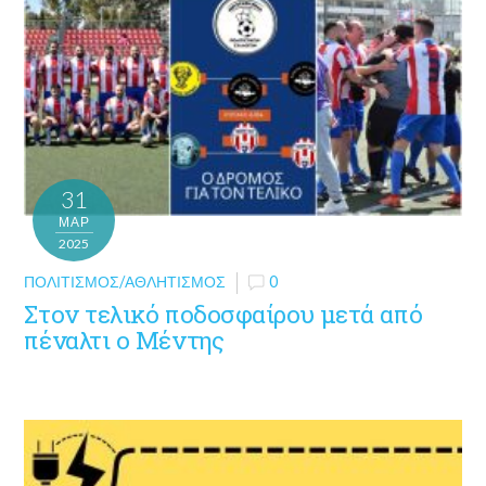
31
ΜΑΡ
2025
ΠΟΛΙΤΙΣΜΌΣ/ΑΘΛΗΤΙΣΜΌΣ
0
Στον τελικό ποδοσφαίρου μετά από
πέναλτι ο Μέντης