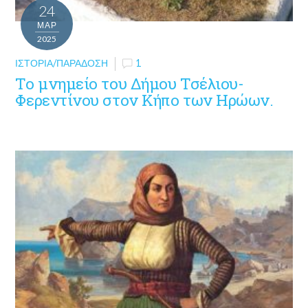
24
ΜΑΡ
2025
ΙΣΤΟΡΊΑ/ΠΑΡΆΔΟΣΗ
1
Το μνημείο του Δήμου Τσέλιου-
Φερεντίνου στον Κήπο των Ηρώων.