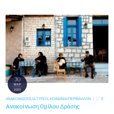
30
ΜΑΡ
2025
ΑΝΑΚΟΙΝΏΣΕΙΣ/Δ.ΤΎΠΟΥ
,
ΚΟΙΝΩΝΊΑ/ΠΕΡΙΒΆΛΛΟΝ
0
Ανακοίνωση Ομίλου Δράσης