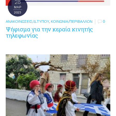
28
ΜΑΡ
2025
ΑΝΑΚΟΙΝΏΣΕΙΣ/Δ.ΤΎΠΟΥ
,
ΚΟΙΝΩΝΊΑ/ΠΕΡΙΒΆΛΛΟΝ
0
Ψήφισμα για την κεραία κινητής
τηλεφωνίας