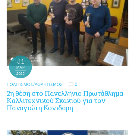
31
ΜΑΡ
2025
ΠΟΛΙΤΙΣΜΌΣ/ΑΘΛΗΤΙΣΜΌΣ
0
2η θέση στο Πανελλήνιο Πρωτάθλημα
Καλλιτεχνικού Σκακιού για τον
Παναγιώτη Κονιδάρη