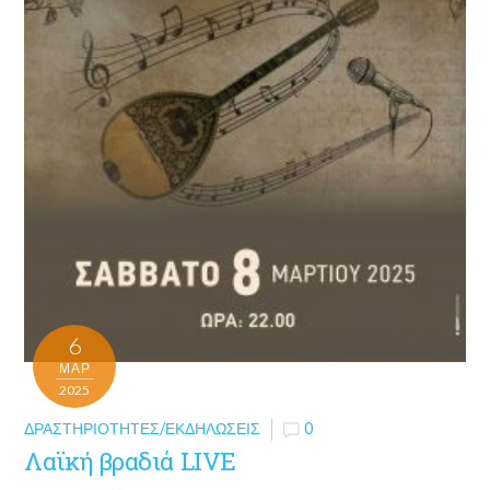
6
ΜΑΡ
2025
ΔΡΑΣΤΗΡΙΌΤΗΤΕΣ/ΕΚΔΗΛΏΣΕΙΣ
0
Λαϊκή βραδιά LIVE