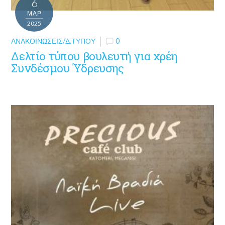
6
ΜΑΡ
2025
ΑΝΑΚΟΙΝΏΣΕΙΣ/Δ.ΤΎΠΟΥ
0
Δελτίο τύπου βουλευτή για χρέη
Συνδέσμου Ύδρευσης