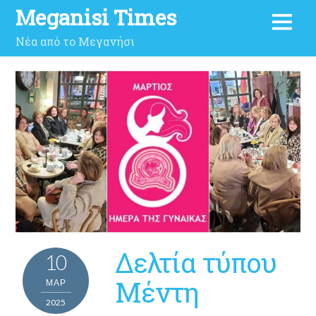
Meganisi Times
Νέα από το Μεγανήσι
Δελτία τύπου
10
Μέντη
ΜΑΡ
2025