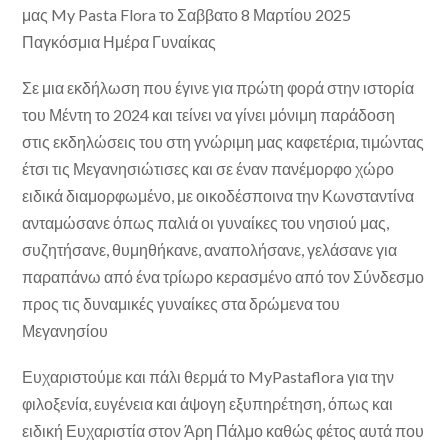
μας My Pasta Flora το Σαββατο 8 Μαρτίου 2025
Παγκόσμια Ημέρα Γυναίκας
Σε μια εκδήλωση που έγινε για πρώτη φορά στην ιστορία
του Μέντη το 2024 και τείνει να γίνει μόνιμη παράδοση
στις εκδηλώσεις του στη γνώριμη μας καφετέρια, τιμώντας
έτσι τις Μεγανησιώτισες και σε έναν πανέμορφο χώρο
ειδικά διαμορφωμένο, με οικοδέσποινα την Κωνσταντίνα
ανταμώσανε όπως παλιά οι γυναίκες του νησιού μας,
συζητήσανε, θυμηθήκανε, αναπολήσανε, γελάσανε για
παραπάνω από ένα τρίωρο κερασμένο από τον Σύνδεσμο
προς τις δυναμικές γυναίκες στα δρώμενα του
Μεγανησίου
Ευχαριστούμε και πάλι θερμά το MyPastaflora για την
φιλοξενία, ευγένεια και άψογη εξυπηρέτηση, όπως και
ειδική Ευχαριστία στον Άρη Πάλμο καθώς φέτος αυτά που