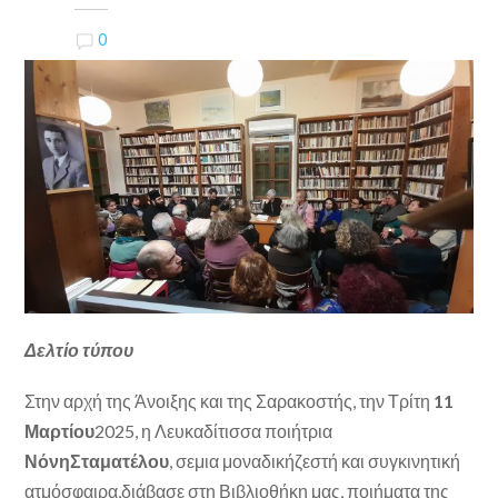
0
Δελτίο τύπου
Στην αρχή της Άνοιξης και της Σαρακοστής, την Τρίτη
11
Μαρτίου
2025, η Λευκαδίτισσα ποιήτρια
ΝόνηΣταματέλου
, σεμια μοναδικήζεστή και συγκινητική
ατμόσφαιρα,διάβασε στη Βιβλιοθήκη μας, ποιήματα της