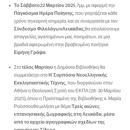
Το Σάββατο22 Μαρτίου 2025
,7μμ. με αφορμή την
Παγκόσμια Ημέρα Ποίησης,
που γιορτάζεται κάθε
χρόνο τηνεαρινή ισημερία, και σε συνεργασία με τον
Σύνδεσμο ΦιλολόγωνΛευκάδας
,θα απολαύσουμε
απαγγελίες αγαπημένων μας ποιημάτων, σε μια
βραδιά αφιερωμένη στην βραβευμένη ποιήτρια
Ειρήνη Γράψα
.
Στο
τέλος Μαρτίου
η Δημόσια Βιβλιοθήκη θα
συμμετάσχει στο
Η΄Συμπόσιο Νεοελληνικής
Εκκλησιαστικής Τέχνης,
που διοργανώνει στην
Αθήνα η Θεολογική Σχολή του ΕΚΠΑ {28-30 Μαρτίου
2025}, όπου η Προϊσταμένη της Βιβλιοθήκης κ. Μαρία
Ρούσσουθα μιλήσει με θέμα:
Τρείς αιώνες
επτανησιακής ζωγραφικής στη Λευκάδα, μέσα
από το αρχείο αγιογραφικών σχεδίων της
οικογένειας Σίδερη.