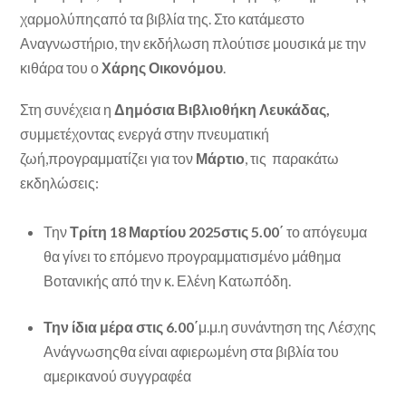
χαρμολύπηςαπό τα βιβλία της. Στο κατάμεστο
Αναγνωστήριο, την εκδήλωση πλούτισε μουσικά με την
κιθάρα του ο
Χάρης Οικονόμου
.
Στη συνέχεια η
Δημόσια Βιβλιοθήκη Λευκάδας,
συμμετέχοντας ενεργά στην πνευματική
ζωή,προγραμματίζει για τον
Μάρτιο
, τις παρακάτω
εκδηλώσεις:
Την
Τρίτη 18 Μαρτίου 2025στις 5.00΄
το απόγευμα
θα γίνει το επόμενο προγραμματισμένο μάθημα
Βοτανικής από την κ. Ελένη Κατωπόδη.
Την ίδια μέρα στις 6.00΄
μ.μ.η συνάντηση της Λέσχης
Ανάγνωσηςθα είναι αφιερωμένη στα βιβλία του
αμερικανού συγγραφέα