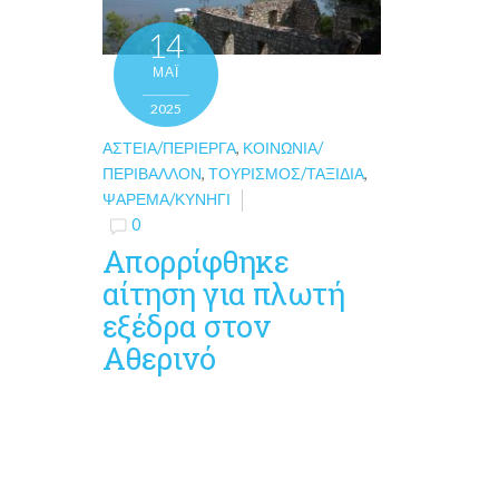
14
ΜΑΪ́
2025
ΑΣΤΕΊΑ/ΠΕΡΊΕΡΓΑ
,
ΚΟΙΝΩΝΊΑ/
ΠΕΡΙΒΆΛΛΟΝ
,
ΤΟΥΡΙΣΜΌΣ/ΤΑΞΊΔΙΑ
,
ΨΆΡΕΜΑ/ΚΥΝΉΓΙ
0
Απορρίφθηκε
αίτηση για πλωτή
εξέδρα στον
Αθερινό