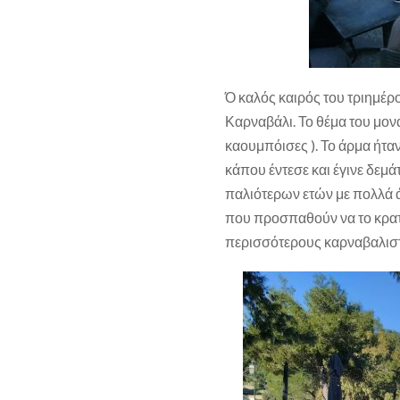
Ό καλός καιρός του τριημέρο
Καρναβάλι. Το θέμα του μον
καουμπόισες ). Το άρμα ήτα
κάπου έντεσε και έγινε δεμά
παλιότερων ετών με πολλά 
που προσπαθούν να το κρατ
περισσότερους καρναβαλιστ