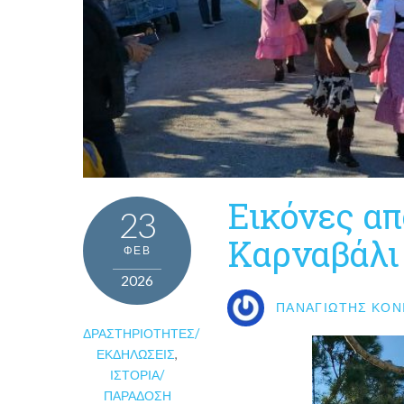
Εικόνες α
23
Καρναβάλι
ΦΕΒ
2026
ΠΑΝΑΓΙΏΤΗΣ ΚΟΝ
ΔΡΑΣΤΗΡΙΌΤΗΤΕΣ/
ΕΚΔΗΛΏΣΕΙΣ
,
ΙΣΤΟΡΊΑ/
ΠΑΡΆΔΟΣΗ