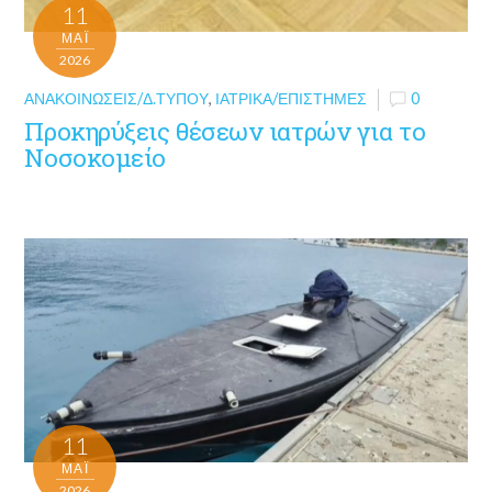
11
ΜΑΪ́
2026
ΑΝΑΚΟΙΝΏΣΕΙΣ/Δ.ΤΎΠΟΥ
,
ΙΑΤΡΙΚΆ/ΕΠΙΣΤΉΜΕΣ
0
Προκηρύξεις θέσεων ιατρών για το
Νοσοκομείο
11
ΜΑΪ́
2026