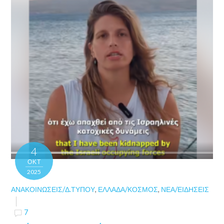
4
ΟΚΤ
2025
ΑΝΑΚΟΙΝΏΣΕΙΣ/Δ.ΤΎΠΟΥ
,
ΕΛΛΆΔΑ/ΚΌΣΜΟΣ
,
ΝΈΑ/ΕΙΔΉΣΕΙΣ
7