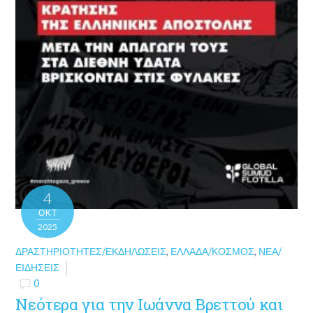
4
ΟΚΤ
2025
ΔΡΑΣΤΗΡΙΌΤΗΤΕΣ/ΕΚΔΗΛΏΣΕΙΣ
,
ΕΛΛΆΔΑ/ΚΌΣΜΟΣ
,
ΝΈΑ/
ΕΙΔΉΣΕΙΣ
0
Νεότερα για την Ιωάννα Βρεττού και