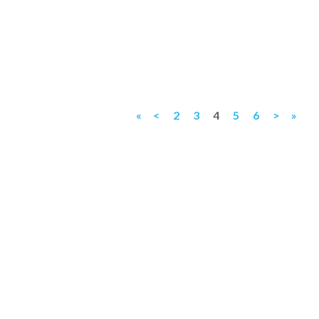
«
<
2
3
4
5
6
>
»