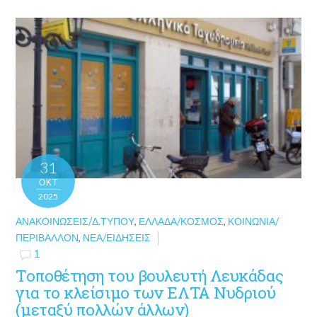
31
ΟΚΤ
2025
ΑΝΑΚΟΙΝΏΣΕΙΣ/Δ.ΤΎΠΟΥ
,
ΕΛΛΆΔΑ/ΚΌΣΜΟΣ
,
ΚΟΙΝΩΝΊΑ/
ΠΕΡΙΒΆΛΛΟΝ
,
ΝΈΑ/ΕΙΔΉΣΕΙΣ
1
Τοποθέτηση του βουλευτή Λευκάδας
για το κλείσιμο των ΕΛΤΑ Νυδριού
(μεταξύ πολλών άλλων)