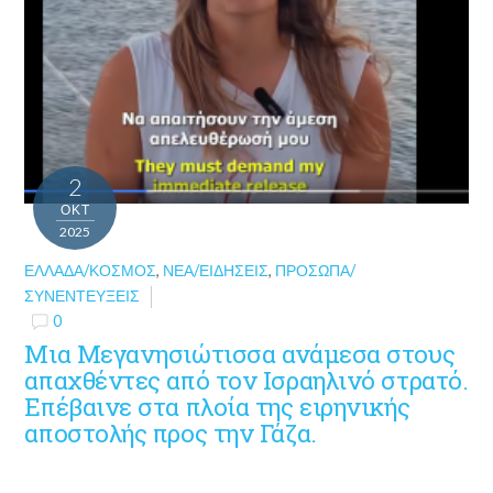
2
ΟΚΤ
2025
ΕΛΛΆΔΑ/ΚΌΣΜΟΣ
,
ΝΈΑ/ΕΙΔΉΣΕΙΣ
,
ΠΡΌΣΩΠΑ/
ΣΥΝΕΝΤΕΎΞΕΙΣ
0
Μια Μεγανησιώτισσα ανάμεσα στους
απαχθέντες από τον Ισραηλινό στρατό.
Επέβαινε στα πλοία της ειρηνικής
αποστολής προς την Γάζα.