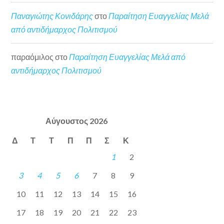
Παναγιώτης Κονιδάρης
στο
Παραίτηση Ευαγγελίας Μελά
από αντιδήμαρχος Πολιτισμού
παραόμιλος
στο
Παραίτηση Ευαγγελίας Μελά από
αντιδήμαρχος Πολιτισμού
Αύγουστος 2026
Δ
Τ
Τ
Π
Π
Σ
Κ
1
2
3
4
5
6
7
8
9
10
11
12
13
14
15
16
17
18
19
20
21
22
23