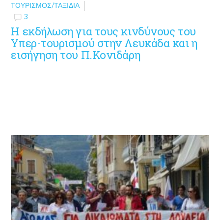
ΤΟΥΡΙΣΜΌΣ/ΤΑΞΊΔΙΑ
3
Η εκδήλωση για τους κινδύνους του
Υπερ-τουρισμού στην Λευκάδα και η
εισήγηση του Π.Κονιδάρη