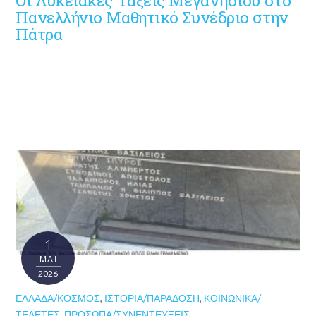
Οι Λυκειακές Τάξεις Μεγανησίου στο
Πανελλήνιο Μαθητικό Συνέδριο στην
Πάτρα
1
ΜΑΪ́
2026
ΕΛΛΆΔΑ/ΚΌΣΜΟΣ
,
ΙΣΤΟΡΊΑ/ΠΑΡΆΔΟΣΗ
,
ΚΟΙΝΩΝΙΚΆ/
ΤΕΛΕΤΈΣ
,
ΠΡΌΣΩΠΑ/ΣΥΝΕΝΤΕΎΞΕΙΣ