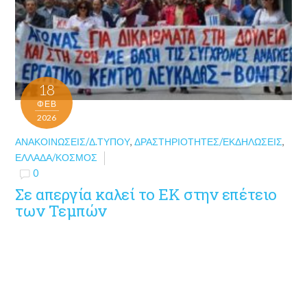
18
ΦΕΒ
2026
ΑΝΑΚΟΙΝΏΣΕΙΣ/Δ.ΤΎΠΟΥ
,
ΔΡΑΣΤΗΡΙΌΤΗΤΕΣ/ΕΚΔΗΛΏΣΕΙΣ
,
ΕΛΛΆΔΑ/ΚΌΣΜΟΣ
0
Σε απεργία καλεί το ΕΚ στην επέτειο
των Τεμπών