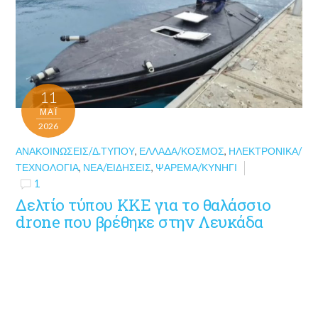
11
ΜΑΪ́
2026
ΑΝΑΚΟΙΝΏΣΕΙΣ/Δ.ΤΎΠΟΥ
,
ΕΛΛΆΔΑ/ΚΌΣΜΟΣ
,
ΗΛΕΚΤΡΟΝΙΚΆ/
ΤΕΧΝΟΛΟΓΊΑ
,
ΝΈΑ/ΕΙΔΉΣΕΙΣ
,
ΨΆΡΕΜΑ/ΚΥΝΉΓΙ
1
Δελτίο τύπου ΚΚΕ για το θαλάσσιο
drone που βρέθηκε στην Λευκάδα