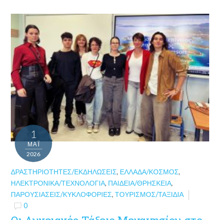
1
ΜΑΪ́
2026
ΔΡΑΣΤΗΡΙΌΤΗΤΕΣ/ΕΚΔΗΛΏΣΕΙΣ
,
ΕΛΛΆΔΑ/ΚΌΣΜΟΣ
,
ΗΛΕΚΤΡΟΝΙΚΆ/ΤΕΧΝΟΛΟΓΊΑ
,
ΠΑΙΔΕΊΑ/ΘΡΗΣΚΕΊΑ
,
ΠΑΡΟΥΣΙΆΣΕΙΣ/ΚΥΚΛΟΦΟΡΊΕΣ
,
ΤΟΥΡΙΣΜΌΣ/ΤΑΞΊΔΙΑ
0