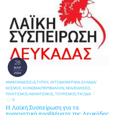
28
ΜΑΡ
2026
ΑΝΑΚΟΙΝΏΣΕΙΣ/Δ.ΤΎΠΟΥ
,
ΑΥΤΟΔΙΟΙΚΗΤΙΚΆ
,
ΕΛΛΆΔΑ/
ΚΌΣΜΟΣ
,
ΚΟΙΝΩΝΊΑ/ΠΕΡΙΒΆΛΛΟΝ
,
ΝΈΑ/ΕΙΔΉΣΕΙΣ
,
ΠΟΛΙΤΙΣΜΌΣ/ΑΘΛΗΤΙΣΜΌΣ
,
ΤΟΥΡΙΣΜΌΣ/ΤΑΞΊΔΙΑ
0
H Λαϊκή Συσπείρωση για τα
πραγματικά προβλήματα της Λευκάδας