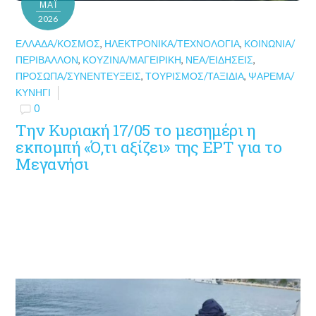
ΜΑΪ́
2026
ΕΛΛΆΔΑ/ΚΌΣΜΟΣ
,
ΗΛΕΚΤΡΟΝΙΚΆ/ΤΕΧΝΟΛΟΓΊΑ
,
ΚΟΙΝΩΝΊΑ/
ΠΕΡΙΒΆΛΛΟΝ
,
ΚΟΥΖΊΝΑ/ΜΑΓΕΙΡΙΚΉ
,
ΝΈΑ/ΕΙΔΉΣΕΙΣ
,
ΠΡΌΣΩΠΑ/ΣΥΝΕΝΤΕΎΞΕΙΣ
,
ΤΟΥΡΙΣΜΌΣ/ΤΑΞΊΔΙΑ
,
ΨΆΡΕΜΑ/
ΚΥΝΉΓΙ
0
Την Κυριακή 17/05 το μεσημέρι η
εκπομπή «Ό,τι αξίζει» της ΕΡΤ για το
Μεγανήσι