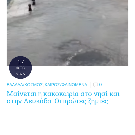
17
ΦΕΒ
2026
ΕΛΛΆΔΑ/ΚΌΣΜΟΣ
,
ΚΑΙΡΌΣ/ΦΑΙΝΌΜΕΝΑ
0
Μαίνεται η κακοκαιρία στο νησί και
στην Λευκάδα. Οι πρώτες ζημιές.