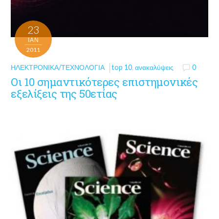
23
ΙΑΝ
2011
ΗΛΕΚΤΡΟΝΙΚΆ/ΤΕΧΝΟΛΟΓΊΑ
top 10
,
ανακαλύψεις
0
Οι 10 σημαντικότερες επιστημονικές
εξελίξεις της 50ετίας