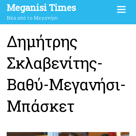
Meganisi Times
Νέα από το Μεγανήσι
Δημήτρης
Σκλαβενίτης-
Βαθύ-Μεγανήσι-
Μπάσκετ