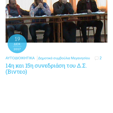
19
ΔΕΚ
2017
ΑΥΤΟΔΙΟΙΚΗΤΙΚΆ
Δημοτικά συμβούλια Μεγανησίου
2
14η και 15η συνεδριάση του Δ.Σ.
(Βιντεο)