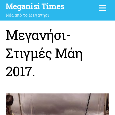
Meganisi Times
Νέα από το Μεγανήσι
Μεγανήσι-
Στιγμές Μάη
2017.