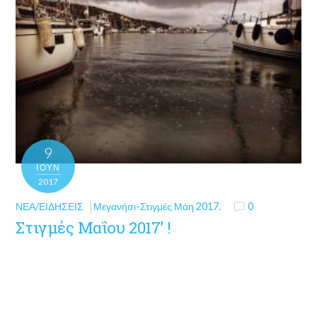
9
ΙΟΎΝ
2017
ΝΈΑ/ΕΙΔΉΣΕΙΣ
Μεγανήσι-Στιγμές Μάη 2017.
0
Στιγμές Μαΐου 2017’ !