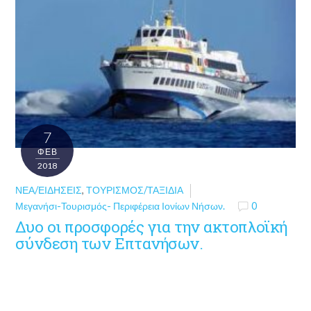
7
ΦΕΒ
2018
ΝΈΑ/ΕΙΔΉΣΕΙΣ
,
ΤΟΥΡΙΣΜΌΣ/ΤΑΞΊΔΙΑ
Μεγανήσι-Τουρισμός- Περιφέρεια Ιονίων Νήσων.
0
Δυο οι προσφορές για την ακτοπλοϊκή
σύνδεση των Επτανήσων.