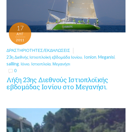
17
ΑΥΓ
2011
ΔΡΑΣΤΗΡΙΌΤΗΤΕΣ/ΕΚΔΗΛΏΣΕΙΣ
23η Διεθνής Ιστιοπλοϊκή εβδομάδα Ιονίου
,
Ionion
,
Meganisi
,
sailling
,
Ιόνιο
,
Ιστιοπλοϊα
,
Μεγανήσι
0
Λήξη 23ης Διεθνούς Ιστιοπλοϊκής
εβδομάδας Ιονίου στο Μεγανήσι.