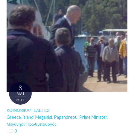
8
ΜΑΪ́
2011
ΚΟΙΝΩΝΙΚΆ/ΤΕΛΕΤΈΣ
Greece
,
island
,
Meganisi
,
Papandreou
,
Prime Minister
,
Μεγανήσι
,
Πρωθυπουργός
0