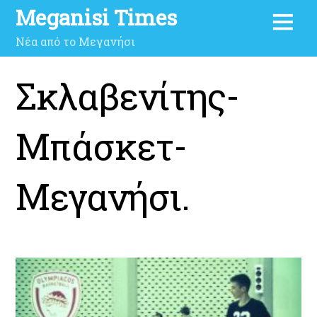
Meganisi Times
Νέα από το Μεγανήσι
Σκλαβενίτης-
Μπάσκετ-
Μεγανήσι.