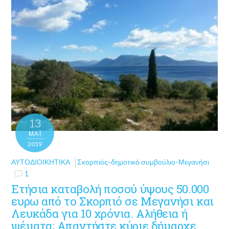
13
ΜΑΪ́
2019
ΑΥΤΟΔΙΟΙΚΗΤΙΚΆ
Σκορπιός-δημοτικό συμβούλιο-Μεγανήσι
1
Ετήσια καταβολή ποσού ύψους 50.000
ευρω από το Σκορπιό σε Μεγανήσι και
Λευκάδα για 10 χρόνια. Αλήθεια ή
ψέματα; Απαντήστε κύριε δήμαρχε….