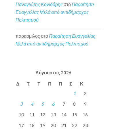
Παναγιώτης Κονιδάρης
στο
Παραίτηση
Ευαγγελίας Μελά από αντιδήμαρχος
Πολιτισμού
παραόμιλος
στο
Παραίτηση Ευαγγελίας
Μελά από αντιδήμαρχος Πολιτισμού
Αύγουστος 2026
Δ
Τ
Τ
Π
Π
Σ
Κ
1
2
3
4
5
6
7
8
9
10
11
12
13
14
15
16
17
18
19
20
21
22
23