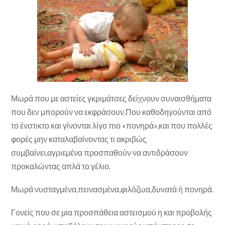
Μωρά που με αστείες γκριμάτσες δείχνουν συναισθήματα
που δεν μπορούν να εκφράσουν.Που καθοδηγούνται από
το ένστικτο και γίνονται λίγο πιο »πονηρά»,και που πολλές
φορές μην καταλαβαίνοντας τι ακριβώς
συμβαίνει,αγριεμένα προσπαθούν να αντιδράσουν
προκαλώντας απλά το γέλιο.
Μωρά νυσταγμένα,πεινασμένα,φιλόζωα,δυνατά ή πονηρά.
Γονείς που σε μια προσπάθεια αστεισμού η και προβολής