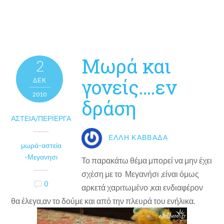
Μωρά και
2
γονείς….εν
ΔΕΚ
2010
δράση
ΑΣΤΕΊΑ/ΠΕΡΊΕΡΓΑ
ΈΛΛΗ ΚΑΒΒΑΔΆ
μωρά-αστεία
-Μεγανησι
Το παρακάτω θέμα μπορεί να μην έχει
σχέση με το Μεγανήσι ,είναι όμως
0
αρκετά χαριτωμένο ,και ενδιαφέρον
θα έλεγα,αν το δούμε και από την πλευρά του ενήλικα.