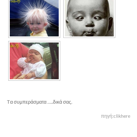
Tα συμπεράσματα …..δικά σας.
πηγή:clikhere