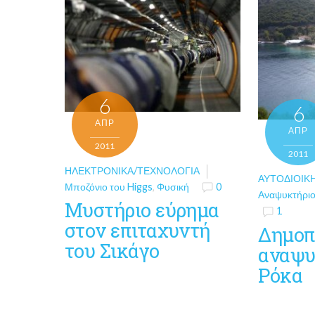
6
6
ΑΠΡ
ΑΠΡ
2011
2011
ΗΛΕΚΤΡΟΝΙΚΆ/ΤΕΧΝΟΛΟΓΊΑ
ΑΥΤΟΔΙΟΙΚ
Μποζόνιο του Higgs
,
Φυσική
0
Αναψυκτήρι
Μυστήριο εύρημα
1
στον επιταχυντή
Δημοπ
του Σικάγο
αναψυ
Ρόκα