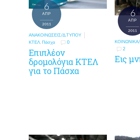
6
6
ΑΠΡ
ΑΠΡ
2011
2011
ΑΝΑΚΟΙΝΏΣΕΙΣ/Δ.ΤΎΠΟΥ
ΚΟΙΝΩΝΙΚΆ
ΚΤΕΛ
,
Πάσχα
0
2
Επιπλέον
Εις μ
δρομολόγια ΚΤΕΛ
για το Πάσχα