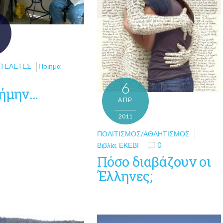
/ΤΕΛΕΤΈΣ
Ποίημα
6
νήμην…
ΑΠΡ
2011
ΠΟΛΙΤΙΣΜΌΣ/ΑΘΛΗΤΙΣΜΌΣ
Βιβλία
,
ΕΚΕΒΙ
0
Πόσο διαβάζουν οι
Έλληνες;