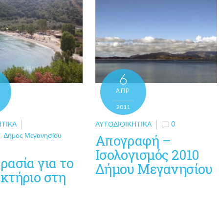
6
ΑΠΡ
2011
ΗΤΙΚΆ
ΑΥΤΟΔΙΟΙΚΗΤΙΚΆ
0
ο
,
Δήμος Μεγανησίου
Απογραφή –
Ισολογισμός 2010
ρασία για το
Δήμου Μεγανησίου
κτήριο στη