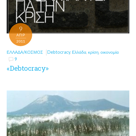
9
ΑΠΡ
2011
ΕΛΛΆΔΑ/ΚΌΣΜΟΣ
Debtocracy
,
Ελλάδα
,
κρίση
,
οικονομία
9
«Debtocracy»