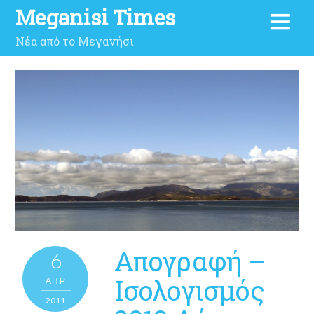
Meganisi Times
Νέα από το Μεγανήσι
Απογραφή –
6
Ισολογισμός
ΑΠΡ
2011