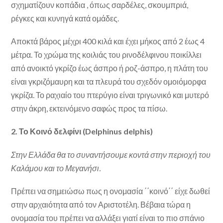
σχηματίζουν κοπάδια , όπως σαρδέλες, σκουμπριά,
ρέγκες και κυνηγά κατά ομάδες.
Αποκτά βάρος μέχρι 400 κιλά και έχει μήκος από 2 έως 4
μέτρα. Το χρώμα της κοιλιάς του ρινοδέλφινου ποικίλλει
από ανοικτό γκρίζο έως άσπρο ή ροζ-άσπρο, η πλάτη του
είναι γκριζόμαυρη και τα πλευρά του σχεδόν ομοιόμορφα
γκρίζα. Το ραχιαίο του πτερύγιο είναι τριγωνικό και μυτερό
στην άκρη, εκτεινόμενο σαφώς προς τα πίσω.
2. Το Κοινό δελφίνι (Delphinus delphis)
Στην Ελλάδα θα το συναντήσουμε κοντά στην περιοχή του
Καλάμου και το Μεγανήσι.
Πρέπει να σημειώσω πως η ονομασία ΄΄κοινό΄΄ είχε δωθεί
στην αρχαιότητα από τον Αριστοτέλη. Βέβαια τώρα η
ονομασία του πρέπει να αλλάξει γιατί είναι το πιο σπάνιο