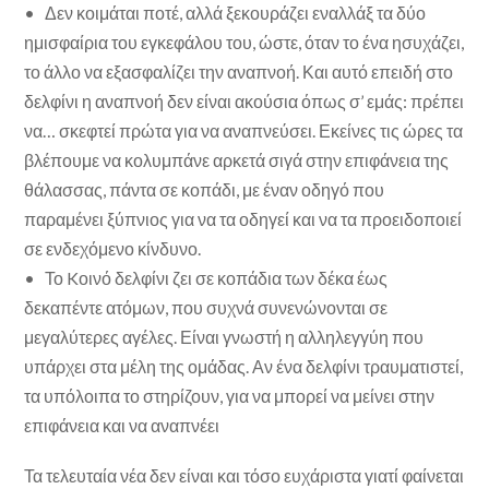
• Δεν κοιμάται ποτέ, αλλά ξεκουράζει εναλλάξ τα δύο
ημισφαίρια του εγκεφάλου του, ώστε, όταν το ένα ησυχάζει,
το άλλο να εξασφαλίζει την αναπνοή. Και αυτό επειδή στο
δελφίνι η αναπνοή δεν είναι ακούσια όπως σ’ εμάς: πρέπει
να… σκεφτεί πρώτα για να αναπνεύσει. Εκείνες τις ώρες τα
βλέπουμε να κολυμπάνε αρκετά σιγά στην επιφάνεια της
θάλασσας, πάντα σε κοπάδι, με έναν οδηγό που
παραμένει ξύπνιος για να τα οδηγεί και να τα προειδοποιεί
σε ενδεχόμενο κίνδυνο.
• Το Kοινό δελφίνι ζει σε κοπάδια των δέκα έως
δεκαπέντε ατόμων, που συχνά συνενώνονται σε
μεγαλύτερες αγέλες. Είναι γνωστή η αλληλεγγύη που
υπάρχει στα μέλη της ομάδας. Αν ένα δελφίνι τραυματιστεί,
τα υπόλοιπα το στηρίζουν, για να μπορεί να μείνει στην
επιφάνεια και να αναπνέει
Τα τελευταία νέα δεν είναι και τόσο ευχάριστα γιατί φαίνεται