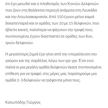
ότι έχει μειωθεί και ο πληθυσμός των Κοινών Δελφινιών
που ζουν στη θαλάσσια περιοχή ανάμεσα στη Λευκάδα
και την Αιτωλοακαρνανία. Από 150 έχουν μείνει καμιά
δεκαπενταριά και οι ομάδες των 10 με 15 δελφινιών, που
έβλεπε κανείς παλιότερα να ψάχνουν την τροφή τους
συντονισμένα, έχουν διασπαστεί σε ομάδες των δυο,
τριών δελφινιών.
Η μεγαλύτερη ζημιά έχει γίνει από την υπεραλίευση του
γαύρου και της σαρδέλας λόγω των γρι-γρι. Έτσι ενώ
παλιά οι μια μεγάλη ομάδα δελφινιών έκανε συντονισμένη
επίθεση για να τραφεί, στις μέρες μας παρατηρούμε μια
ομάδα 2-3 δελφινιών να τρέφονται μόνα τους.
Κατωπόδης Γιώργος