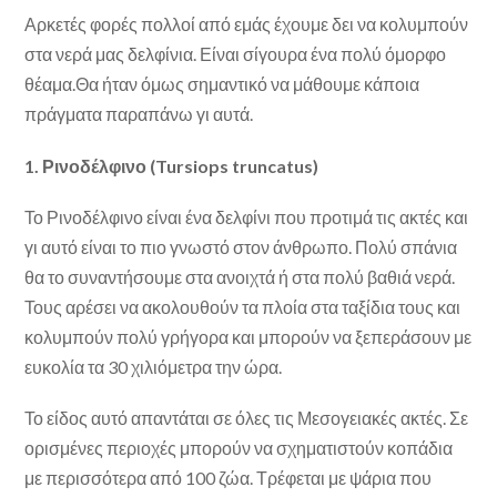
Αρκετές φορές πολλοί από εμάς έχουμε δει να κολυμπούν
στα νερά μας δελφίνια. Είναι σίγουρα ένα πολύ όμορφο
θέαμα.Θα ήταν όμως σημαντικό να μάθουμε κάποια
πράγματα παραπάνω γι αυτά.
1. Ρινοδέλφινο (Tursiops truncatus)
Το Ρινοδέλφινο είναι ένα δελφίνι που προτιμά τις ακτές και
γι αυτό είναι το πιο γνωστό στον άνθρωπο. Πολύ σπάνια
θα το συναντήσουμε στα ανοιχτά ή στα πολύ βαθιά νερά.
Τους αρέσει να ακολουθούν τα πλοία στα ταξίδια τους και
κολυμπούν πολύ γρήγορα και μπορούν να ξεπεράσουν με
ευκολία τα 30 χιλιόμετρα την ώρα.
Το είδος αυτό απαντάται σε όλες τις Μεσογειακές ακτές. Σε
ορισμένες περιοχές μπορούν να σχηματιστούν κοπάδια
με περισσότερα από 100 ζώα. Τρέφεται με ψάρια που