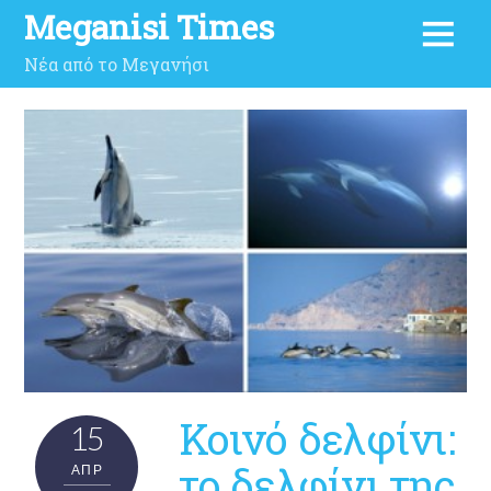
Meganisi Times
Νέα από το Μεγανήσι
Κοινό δελφίνι:
15
το δελφίνι της
ΑΠΡ