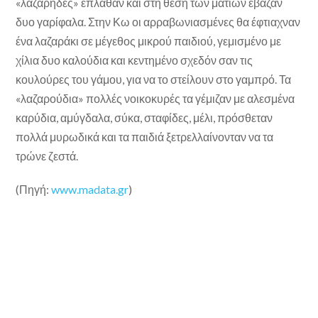
«λαζάρηδες» έπλαθαν και στη θέση των ματιών έβαζαν
δυο γαρίφαλα. Στην Κω οι αρραβωνιασμένες θα έφτιαχναν
ένα λαζαράκι σε μέγεθος μικρού παιδιού, γεμισμένο με
χίλια δυο καλούδια και κεντημένο σχεδόν σαν τις
κουλούρες του γάμου, για να το στείλουν στο γαμπρό. Τα
«λαζαρούδια» πολλές νοικοκυρές τα γέμιζαν με αλεσμένα
καρύδια, αμύγδαλα, σύκα, σταφίδες, μέλι, πρόσθεταν
πολλά μυρωδικά και τα παιδιά ξετρελλαίνονταν να τα
τρώνε ζεστά.
(Πηγή:
www.madata.gr
)