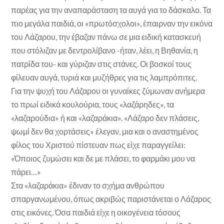
παρέας για την αναπαράσταση τα αυγά για το δάσκαλο. Τα
πιο μεγάλα παιδιά, οι «πρωτόσχολοι», έπαιρναν την εικόνα
του Λάζαρου, την έβαζαν πάνω σε μια ειδική κατασκευή
που στόλιζαν με δεντρολίβανο -ήταν, λέει, η Βηθανία, η
πατρίδα του- και γύριζαν στις στάνες. Οι βοσκοί τους
φίλευαν αυγά, τυριά και μυζήθρες για τις λαμπρόπιτες.
Για την ψυχή του Λάζαρου οι γυναίκες ζύμωναν ανήμερα
το πρωί ειδικά κουλούρια, τους «λαζάρηδες», τα
«λαζαρούδια» ή και «λαζαράκια». «Λάζαρο δεν πλάσεις,
ψωμί δεν θα χορτάσεις» έλεγαν, μια και ο αναστημένος
φίλος του Χριστού πίστευαν πως είχε παραγγείλει:
«Όποιος ζυμώσει και δε με πλάσει, το φαρμάκι μου να
πάρει…»
Στα «λαζαράκια» έδιναν το σχήμα ανθρώπου
σπαργανωμένου, όπως ακριβώς παριστάνεται ο Λάζαρος
στις εικόνες. Όσα παιδιά είχε η οικογένεια τόσους