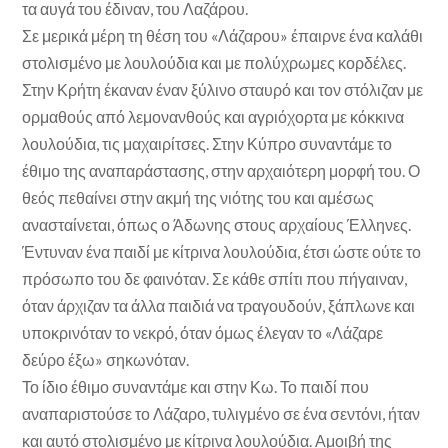
τα αυγά του έδιναν, του Λαζάρου.
Σε μερικά μέρη τη θέση του «Λάζαρου» έπαιρνε ένα καλάθι
στολισμένο με λουλούδια και με πολύχρωμες κορδέλες.
Στην Κρήτη έκαναν έναν ξύλινο σταυρό και τον στόλιζαν με
ορμαθούς από λεμονανθούς και αγριόχορτα με κόκκινα
λουλούδια, τις μαχαιρίτσες. Στην Κύπρο συναντάμε το
έθιμο της αναπαράστασης, στην αρχαιότερη μορφή του. Ο
θεός πεθαίνει στην ακμή της νιότης του και αμέσως
ανασταίνεται, όπως ο Άδωνης στους αρχαίους Έλληνες.
Έντυναν ένα παιδί με κίτρινα λουλούδια, έτσι ώστε ούτε το
πρόσωπο του δε φαινόταν. Σε κάθε σπίτι που πήγαιναν,
όταν άρχιζαν τα άλλα παιδιά να τραγουδούν, ξάπλωνε και
υποκρινόταν το νεκρό, όταν όμως έλεγαν το «Λάζαρε
δεύρο έξω» σηκωνόταν.
Το ίδιο έθιμο συναντάμε και στην Κω. Το παιδί που
αναπαριστούσε το Λάζαρο, τυλιγμένο σε ένα σεντόνι, ήταν
και αυτό στολισμένο με κίτρινα λουλούδια. Αμοιβή της