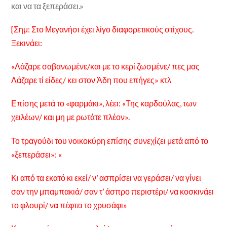
και να τα ξεπεράσει.»
[Σημ: Στο Μεγανήσι έχει λίγο διαφορετικούς στίχους.
Ξεκινάει:
«Λάζαρε σαβανωμένε/και με το κερί ζωσμένε/ πες μας
Λάζαρε τί είδες/ κει στον Άδη που επήγες» κτλ
Επίσης μετά το «φαρμάκι», λέει: «Της καρδούλας, των
χειλέων/ και μη με ρωτάτε πλέον».
Το τραγούδι του νοικοκύρη επίσης συνεχίζει μετά από το
«ξεπεράσει»: «
Κι από τα εκατό κι εκεί/ ν’ ασπρίσει να γεράσει/ να γίνει
σαν την μπαμπακιά/ σαν τ’ άσπρο περιστέρι/ να κοσκινάει
το φλουρί/ να πέφτει το χρυσάφι»