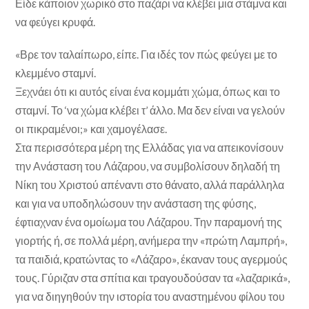
Είδε κάποιον χωρικό στο παζάρι να κλέβει μια στάμνα και
να φεύγει κρυφά.
«Βρε τον ταλαίπωρο, είπε. Για ιδές τον πώς φεύγει με το
κλεμμένο σταμνί.
Ξεχνάει ότι κι αυτός είναι ένα κομμάτι χώμα, όπως και το
σταμνί. Το ‘να χώμα κλέβει τ’ άλλο. Μα δεν είναι να γελούν
οι πικραμένοι;» και χαμογέλασε.
Στα περισσότερα μέρη της Ελλάδας για να απεικονίσουν
την Ανάσταση του Λάζαρου, να συμβολίσουν δηλαδή τη
Νίκη του Χριστού απέναντι στο θάνατο, αλλά παράλληλα
και για να υποδηλώσουν την ανάσταση της φύσης,
έφτιαχναν ένα ομοίωμα του Λάζαρου. Την παραμονή της
γιορτής ή, σε πολλά μέρη, ανήμερα την «πρώτη Λαμπρή»,
τα παιδιά, κρατώντας το «Λάζαρο», έκαναν τους αγερμούς
τους. Γύριζαν στα σπίτια και τραγουδούσαν τα «λαζαρικά»,
για να διηγηθούν την ιστορία του αναστημένου φίλου του