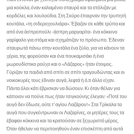
μια κούκλα, έναν καλαμένιο σταυρό και τα στόλιζαν με
κορδέλες και λουλούδια. Στη Σκύρο έπαιρναν την τρυπητή
κουτάλα, «τη σιδεροχουλιάρα». Έβαζαν σε κάθε τρύπα και
από ένα άσπροπούλι -άσπρη μαργαρίτα- ένα κόκκινο
γαρίφαλο για στόμα και σχημάτιζαν το πρόσωπο. Έδεναν
σταυρωτά πάνω στην κουτάλα ένα ξύλο, για να κάνουν τα
χέρια, της φορούσαν και ένα πουκαμισάκι ή ένα
μωρουδίστικο ρούχο και ο «Λάζαρος» ήταν έτοιμος.
Γύριζαν τα παιδιά από σπίτι σε σπίτι τραγουδώντας και οι
νοικοκυρές τους έδιναν αυγά, λεφτά ή ό,τι άλλο είχαν.
Πάντα όλοι κάτι έβρισκαν να δώσουν. Κι όταν θέλαν για
κάποιον να πούνε πως ήταν τσιγκούνης έλεγαν: «Ποτέ του
αυγό δεν έδωσε, ούτε τ’ αγίου Λαζάρου!» Στα Τρίκαλα τα
αυγά που συγκέντρωναν οι Λαζαρίνες, οι μητέρες τους τα
έβαφαν κόκκινα και τα κρατούσαν σε ξεχωριστό μέρος.
Όταν ήθελαν να περιποιηθούν έναν επισκέπτη από αυτά