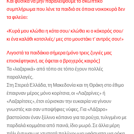
Και φυσικά να μην παραλείψουμε το σκωπτικό
συμπλήρωμα που λένε τα παιδιά σε όποια νοικοκυρά δεν
τα φιλεύει:
«Κυρά μου κλώθει η κότα σου/ κλώθει κι ο κόκορός σου/
κι ένα καλάθι κοτσιλιές/ μες στο μουστάκι τ’ αντρός σου!»
Λιγοστά τα παιδάκια σήμερα (μόνο τρεις ζυγιές μας
επισκέφτηκαν), ας όψεται ο βροχερός καιρός]
Τα «λαζαρικά» από τόπο σε τόπο έχουν πολλές
παραλλαγές.
Στη Στερεά Ελλάδα, τη Μακεδονία και τη Θράκη στο έθιμο
έπαιρναν μέρος μόνο κορίτσια, οι «Λαζαρίνες» ή
«Λαζαρίτσες», έτσι εύρισκαν την ευκαιρία να γίνουν
γνωστές και σαν υποψήφιες νύφες. Για «Λάζαρο»
βαστούσαν έναν ξύλινο κόπανο για τα ρούχα, τυλιγμένο με
παρδαλά κομμάτια από πανιά, ίδιο μωρό. Σε άλλα μέρη
πάλι έντυναν με χτυπητά πολύχρωμα υφάσματα μια ρόκα,