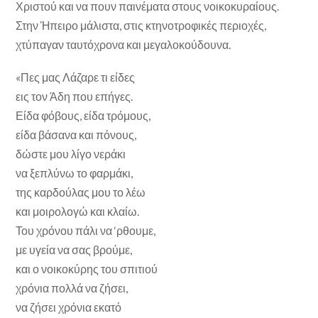
Χριστού και να πουν παινέματα στους νοικοκυραίους.
Στην Ήπειρο μάλιστα, στις κτηνοτροφικές περιοχές,
χτύπαγαν ταυτόχρονα και μεγαλοκούδουνα.
«Πες μας Λάζαρε τι είδες
εις τον Άδη που επήγες.
Είδα φόβους, είδα τρόμους,
είδα βάσανα και πόνους,
δώστε μου λίγο νεράκι
να ξεπλύνω το φαρμάκι,
της καρδούλας μου το λέω
και μοιρολογώ και κλαίω.
Του χρόνου πάλι να ‘ρθουμε,
με υγεία να σας βρούμε,
και ο νοικοκύρης του σπιτιού
χρόνια πολλά να ζήσει,
να ζήσει χρόνια εκατό