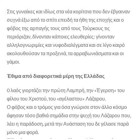
Στις γυναίκες και ιδίως στα νέα κορίτσια που δεν έβγαιναν
συχνά έξω από το σπίτι επειδή τα ήθη της εποχής και ο
φόβος της αρπαγής τους από τους Τούρκους τις
περιόριζαν, δίνονταν κάποιες ελευθερίες: γίνονταν
αλληλογνωριμίες και νυφοδιαλέγματα και σε λίγο καιρό
ακολουθούσαν τα προξενιά, τα αρραβωνιάσματα και οι
γάμοι.
Έθιμα από διαφορετικά μέρη της Ελλάδας
0 λαός γιορτάζει την πρώτη Λαμπρή, την «Έγερση» του
φίλου του Χριστού, του «αγέλαστου» Λάζαρου.
Ο φόβος και ο τρόμος για όσα γνώρισε στον άλλο κόσμο
άφησαν τόσο βαθιά σημάδια στην ψυχή του Λάζαρου που,
λέει η παράδοση, μετά την Ανάσταση του δε γέλασε παρά
μόνο μια φορά.