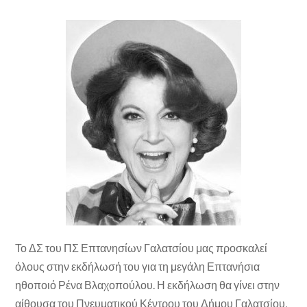
Το ΔΣ του ΠΣ Επτανησίων Γαλατσίου μας προσκαλεί
όλους στην εκδήλωσή του για τη μεγάλη Επτανήσια
ηθοποιό Ρένα Βλαχοπούλου. Η εκδήλωση θα γίνει στην
αίθουσα του Πνευματικού Κέντρου του Δήμου Γαλατσίου,