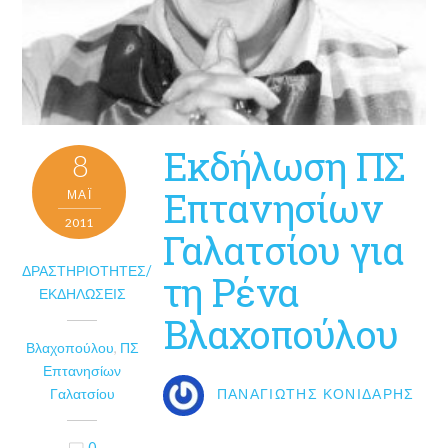
Εκδήλωση ΠΣ
8
Επτανησίων
ΜΑΪ́
2011
Γαλατσίου για
ΔΡΑΣΤΗΡΙΌΤΗΤΕΣ/
τη Ρένα
ΕΚΔΗΛΏΣΕΙΣ
Βλαχοπούλου
Βλαχοπούλου
,
ΠΣ
Επτανησίων
Γαλατσίου
ΠΑΝΑΓΙΏΤΗΣ ΚΟΝΙΔΆΡΗΣ
0