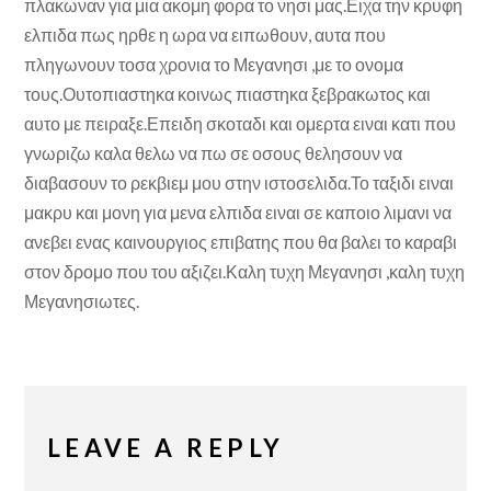
πλακωναν για μια ακομη φορα το νησι μας.Ειχα την κρυφη
ελπιδα πως ηρθε η ωρα να ειπωθουν, αυτα που
πληγωνουν τοσα χρονια το Μεγανησι ,με το ονομα
τους.Ουτοπιαστηκα κοινως πιαστηκα ξεβρακωτος και
αυτο με πειραξε.Επειδη σκοταδι και ομερτα ειναι κατι που
γνωριζω καλα θελω να πω σε οσους θελησουν να
διαβασουν το ρεκβιεμ μου στην ιστοσελιδα.Το ταξιδι ειναι
μακρυ και μονη για μενα ελπιδα ειναι σε καποιο λιμανι να
ανεβει ενας καινουργιος επιβατης που θα βαλει το καραβι
στον δρομο που του αξιζει.Καλη τυχη Μεγανησι ,καλη τυχη
Μεγανησιωτες.
LEAVE A REPLY