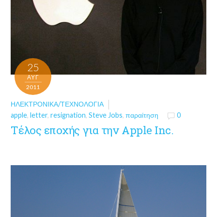
25
ΑΥΓ
2011
ΗΛΕΚΤΡΟΝΙΚΆ/ΤΕΧΝΟΛΟΓΊΑ
apple
,
letter
,
resignation
,
Steve Jobs
,
παραίτηση
0
Τέλος εποχής για την Apple Inc.