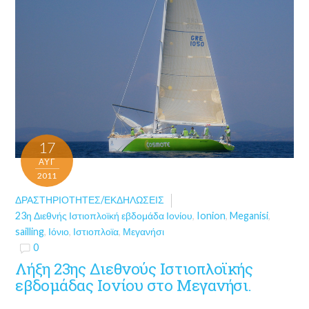
17
ΑΥΓ
2011
ΔΡΑΣΤΗΡΙΌΤΗΤΕΣ/ΕΚΔΗΛΏΣΕΙΣ
23η Διεθνής Ιστιοπλοϊκή εβδομάδα Ιονίου
,
Ionion
,
Meganisi
,
sailling
,
Ιόνιο
,
Ιστιοπλοϊα
,
Μεγανήσι
0
Λήξη 23ης Διεθνούς Ιστιοπλοϊκής
εβδομάδας Ιονίου στο Μεγανήσι.