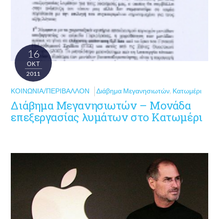
16
ΟΚΤ
2011
ΚΟΙΝΩΝΊΑ/ΠΕΡΙΒΆΛΛΟΝ
Διάβημα Μεγανησιωτών
,
Κατωμέρι
Διάβημα Μεγανησιωτών – Μονάδα
επεξεργασίας λυμάτων στο Κατωμέρι