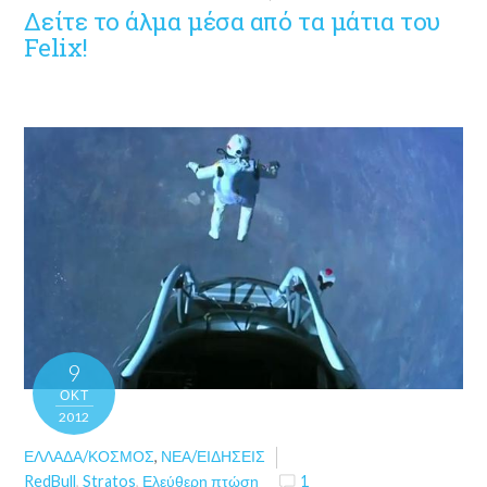
Δείτε το άλμα μέσα από τα μάτια του
Felix!
9
ΟΚΤ
2012
ΕΛΛΆΔΑ/ΚΌΣΜΟΣ
,
ΝΈΑ/ΕΙΔΉΣΕΙΣ
RedBull
,
Stratos
,
Ελεύθερη πτώση
1