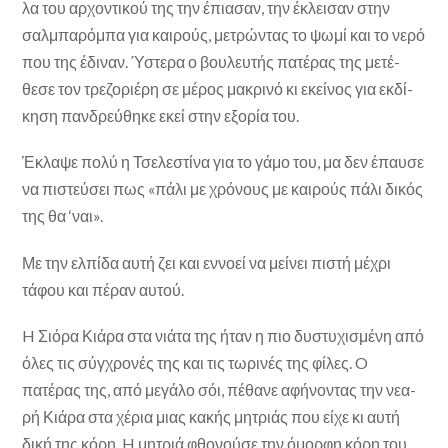
λα του αρχοντικού της την έπιασαν, την έκλεισαν στην
σαλμπαρόμπα για καιρούς, μετρώντας το ψωμί και το νε­ρό
που της έδιναν. Ύστερα ο βουλευτής πατέρας της μετέ­
θεσε τον τρεζοριέρη σε μέρος μακρινό κι εκείνος για εκδί­
κηση πανδρεύθηκε εκεί στην εξορία του.
Έκλαψε πολύ η Τσελεστίνα για το γάμο του, μα δεν έπαυσε
να πιστεύσει πως «πάλι με χρόνους με καιρούς πάλι δικός
της θα ‘ναι».
Με την ελπίδα αυτή ζει και εννοεί να μείνει πιστή μέχρι
τάφου και πέραν αυτού.
H Σιόρα Κιάρα στα νιάτα της ήταν η πιο δυστυχισμένη από
όλες τις σύγχρονές της και τις τωρινές της φίλες. O
πατέρας της, από μεγάλο σόι, πέθανε αφήνοντας την νεα­
ρή Κιάρα στα χέρια μιας κακής μητριάς που είχε κι αυτή
δική της κόρη. H μητριά φθονούσε την όμορφη κόρη του