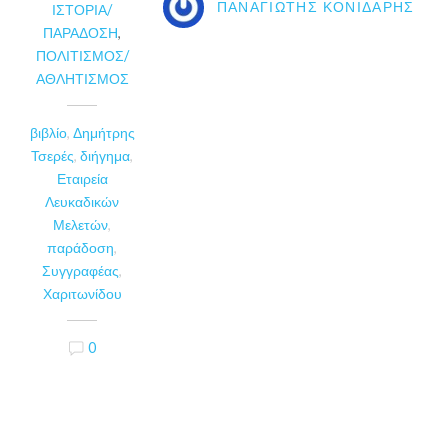
ΠΑΝΑΓΙΏΤΗΣ ΚΟΝΙΔΆΡΗΣ
ΙΣΤΟΡΊΑ/
ΠΑΡΆΔΟΣΗ
,
ΠΟΛΙΤΙΣΜΌΣ/
ΑΘΛΗΤΙΣΜΌΣ
βιβλίο
,
Δημήτρης
Τσερές
,
διήγημα
,
Εταιρεία
Λευκαδικών
Μελετών
,
παράδοση
,
Συγγραφέας
,
Χαριτωνίδου
0