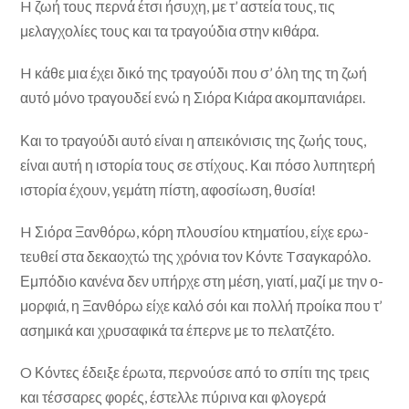
H ζωή τους περνά έτσι ήσυχη, με τ’ α­στεία τους, τις
μελαγχολίες τους και τα τραγούδια στην κιθάρα.
H κάθε μια έχει δικό της τραγούδι που σ’ όλη της τη ζωή
αυτό μόνο τραγουδεί ενώ η Σιόρα Κιάρα ακομπανιάρει.
Και το τραγούδι αυτό είναι η απεικόνισις της ζωής τους,
είναι αυτή η ιστορία τους σε στίχους. Και πόσο λυπη­τερή
ιστορία έχουν, γεμάτη πίστη, αφοσίωση, θυσία!
H Σιόρα Ξανθόρω, κόρη πλουσίου κτηματίου, είχε ερω­
τευθεί στα δεκαοχτώ της χρόνια τον Κόντε Tσαγκαρόλο.
Εμπόδιο κανένα δεν υπήρχε στη μέση, γιατί, μαζί με την ο­
μορφιά, η Ξανθόρω είχε καλό σόι και πολλή προίκα που τ’
ασημικά και χρυσαφικά τα έπερνε με το πελατζέτο.
O Κόντες έδειξε έρωτα, περνούσε από το σπίτι της τρεις
και τέσσαρες φορές, έστελλε πύρινα και φλογερά