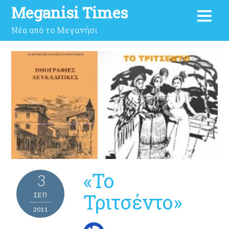
Meganisi Times
Νέα από το Μεγανήσι
«Το
3
Τριτσέντο»
ΣΕΠ
2011