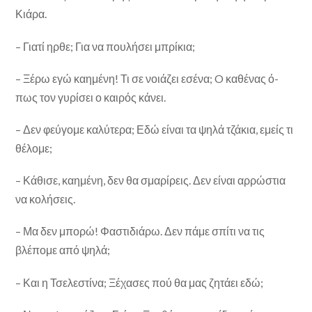
Κιάρα.
– Γιατί ηρθε; Για να πουλήσει μπρίκια;
– Ξέρω εγώ καημένη! Τι σε νοιάζει εσένα; O καθένας ό­
πως τον γυρίσει ο καιρός κάνει.
– Δεν φεύγομε καλύτερα; Εδώ είναι τα ψηλά τζάκια, ε­μείς τι
θέλομε;
– Κάθισε, καημένη, δεν θα σμαρίρεις. Δεν είναι αρρώ­στια
να κολήσεις.
– Μα δεν μπορώ! Φαστιδιάρω. Δεν πάμε σπίτι να τις
βλέπομε από ψηλά;
– Και η Τσελεστίνα; Ξέχασες πού θα μας ζητάει εδώ;