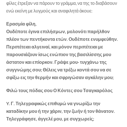
φίλες έτρεξαν να πάρουν το γράμμα, να της το διαβάσουν
ενώ εκείνη με λυγμούς και αναφιλητά άκουε:
Ερασμία φίλη,
Ουδέποτε έγινα επιλήσμων, μολονότι παρήλθον
πλέον των πεντήκοντα ετών. Ουδέποτε ενυμφεύθην.
Περιπέτειαι αλγειναί, και μόνον περιπέτειαι με
παρουσιάζουν ίσως ε­νώπιον της βασιλίσσης μου
άστατον και επίορκον. Γράψε μου· τυγχάνω της
συγγνώμης σου; Θέλεις να τρέξω κοντά σου να σε
σφίξω εις την θερμήν και σφριγώσαν αγκάλην μου;
Φιλώ τους πόδας σου Ο Κόντες σου Τσαγκαρόλος
Y. Γ. Τηλεγραφικώς επιθυμώ να γνωρίζω την
καταδίκην μου ή την χάριν, την ζωήν ή τον θάνατον.
Τηλεγράφησε, άγγελέ μου, με συγχωρείς;