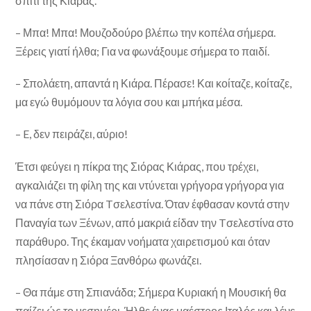
σπίτι της Κιάρας.
– Μπα! Μπα! Μουζοδούρο βλέπω την κοπέλα σήμερα.
Ξέρεις γιατί ήλθα; Για να φωνάξουμε σήμερα το παιδί.
– Σπολάετη, απαντά η Κιάρα. Πέρασε! Και κοίταζε, κοίταζε,
μα εγώ θυμόμουν τα λόγια σου και μπήκα μέσα.
– E, δεν πειράζει, αύριο!
Έτσι φεύγει η πίκρα της Σιόρας Κιάρας, που τρέχει,
αγκαλιάζει τη φίλη της και ντύνεται γρήγορα γρήγορα για
να πάνε στη Σιόρα Tσελεστίνα. Όταν έφθασαν κοντά στην
Παναγία των Ξένων, από μακριά είδαν την Tσελεστίνα στο
παράθυρο. Της έκαμαν νοήματα χαιρετισμού και όταν
πλησίασαν η Σιόρα Ξανθόρω φωνάζει.
– Θα πάμε στη Σπιανάδα; Σήμερα Κυριακή η Μουσική θα
παίζει ώς το μεσημέρι. Ήλθε ένας μαέστρος Ιταλός και λένε