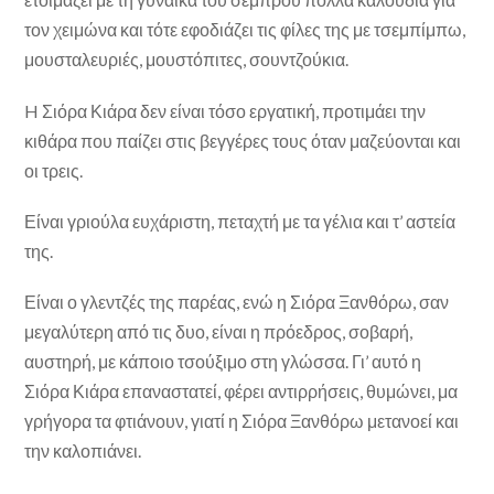
τον χειμώνα και τότε εφοδιάζει τις φίλες της με τσεμπίμπω,
μουσταλευριές, μουστόπιτες, σουντζούκια.
H Σιόρα Κιάρα δεν είναι τόσο εργατική, προτιμάει την
κιθάρα που παίζει στις βεγγέρες τους όταν μαζεύονται και
οι τρεις.
Είναι γριούλα ευχάριστη, πεταχτή με τα γέλια και τ’ α­στεία
της.
Είναι ο γλεντζές της παρέας, ενώ η Σιόρα Ξανθόρω, σαν
μεγαλύτερη από τις δυο, είναι η πρόεδρος, σοβαρή,
αυστηρή, με κάποιο τσούξιμο στη γλώσσα. Γι’ αυτό η
Σιόρα Κιάρα επαναστατεί, φέρει αντιρρήσεις, θυμώνει, μα
γρήγορα τα φτιάνουν, γιατί η Σιόρα Ξανθόρω μετανοεί και
την καλοπιάνει.