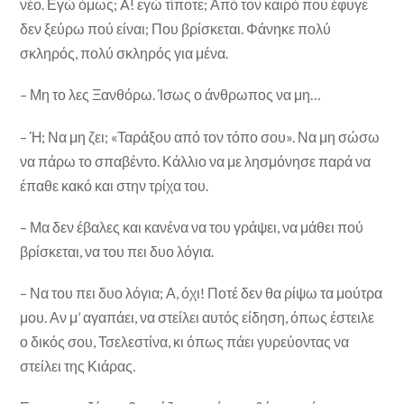
νέο. Εγώ όμως; A! εγώ τίποτε; Από τον καιρό που έφυγε
δεν ξεύρω πού είναι; Που βρίσκεται. Φάνηκε πολύ
σκληρός, πολύ σκληρός για μένα.
– Μη το λες Ξανθόρω. Ίσως ο άνθρωπος να μη…
– Ή; Να μη ζει; «Ταράξου από τον τόπο σου». Να μη σώσω
να πάρω το σπαβέντο. Κάλλιο να με λησμόνησε πα­ρά να
έπαθε κακό και στην τρίχα του.
– Μα δεν έβαλες και κανένα να του γράψει, να μάθει πού
βρίσκεται, να του πει δυο λόγια.
– Να του πει δυο λόγια; Α, όχι! Ποτέ δεν θα ρίψω τα μούτρα
μου. Αν μ’ αγαπάει, να στείλει αυτός είδηση, όπως έστειλε
ο δικός σου, Τσελεστίνα, κι όπως πάει γυρεύοντας να
στείλει της Κιάρας.