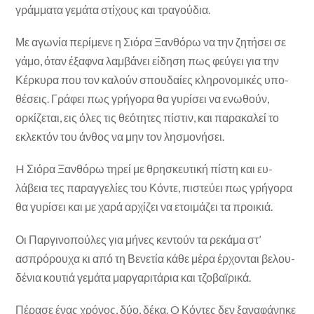
γράμματα γεμάτα στίχους και τραγούδια.
Με αγωνία περίμενε η Σιόρα Ξανθόρω να την ζητήσει σε
γάμο, όταν έξαφνα λαμβάνει είδηση πως φεύγει για την
Κέρκυρα που τον καλούν σπουδαίες κληρονομικές υπο­
θέσεις. Γράφει πως γρήγορα θα γυρίσει να ενωθούν,
ορκίζεται, εις όλες τις θεότητες πίστιν, και παρακαλεί το
εκλεκτόν του άνθος να μην τον λησμονήσει.
H Σιόρα Ξανθόρω τηρεί με θρησκευτική πίστη και ευ­
λάβεια τες παραγγελίες του Κόντε, πιστεύει πως γρήγορα
θα γυρίσει και με χαρά αρχίζει να ετοιμάζει τα προικιά.
Οι Παργινοπούλες για μήνες κεντούν τα ρεκάμα στ’
ασπρόρουχα κι από τη Βενετία κάθε μέρα έρχονται βελου­
δένια κουτιά γεμάτα μαργαριτάρια και τζοβαϊρικά.
Πέρασε ένας χρόνος, δύο, δέκα. O Κόντες δεν ξαναφάνηκε