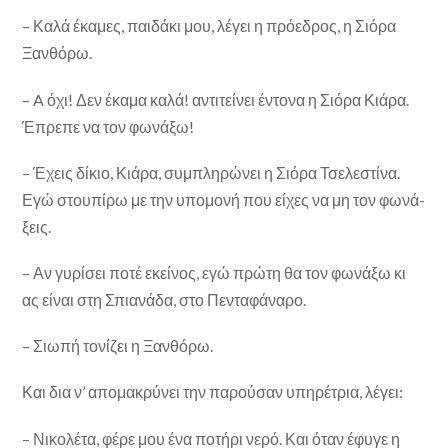
– Καλά έκαμες, παιδάκι μου, λέγει η πρόεδρος, η Σιόρα
Ξανθόρω.
– A όχι! Δεν έκαμα καλά! αντιτείνει έντονα η Σιόρα Κιάρα.
Έπρεπε να τον φωνάξω!
– Έχεις δίκιο, Κιάρα, συμπληρώνει η Σιόρα Τσελεστίνα.
Εγώ στουπίρω με την υπομονή που είχες να μη τον φωνά­
ξεις.
– Αν γυρίσει ποτέ εκείνος, εγώ πρώτη θα τον φωνάξω κι
ας είναι στη Σπιανάδα, στο Πενταφάναρο.
– Σιωπή τονίζει η Ξανθόρω.
Και δια ν’ απομακρύνει την παρούσαν υπηρέτρια, λέ­γει:
– Νικολέτα, φέρε μου ένα ποτήρι νερό. Και όταν έφυγε η