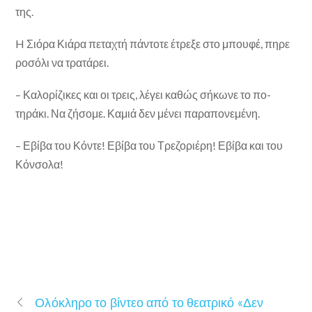
της.
H Σιόρα Κιάρα πεταχτή πάντοτε έτρεξε στο μπουφέ, πηρε
ροσόλι να τρατάρει.
– Καλορίζικες και οι τρεις, λέγει καθώς σήκωνε το πο­
τηράκι. Να ζήσομε. Καμιά δεν μένει παραπονεμένη.
– Εβίβα του Κόντε! Εβίβα του Τρεζοριέρη! Εβίβα και του
Κόνσολα!
Ολόκληρο το βίντεο από το θεατρικό «Δεν