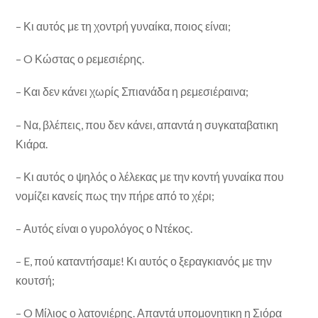
– Κι αυτός με τη χοντρή γυναίκα, ποιος είναι;
– O Κώστας ο ρεμεσιέρης.
– Και δεν κάνει χωρίς Σπιανάδα η ρεμεσιέραινα;
– Να, βλέπεις, που δεν κάνει, απαντά η συγκαταβατικη
Κιάρα.
– Κι αυτός ο ψηλός ο λέλεκας με την κοντή γυναίκα που
νομίζει κανείς πως την πήρε από το χέρι;
– Αυτός είναι ο γυρολόγος ο Ντέκος.
– E, πού καταντήσαμε! Κι αυτός ο ξεραγκιανός με την
κουτσή;
– O Μίλιος ο λατονιέρης. Απαντά υπομονητικη η Σιόρα