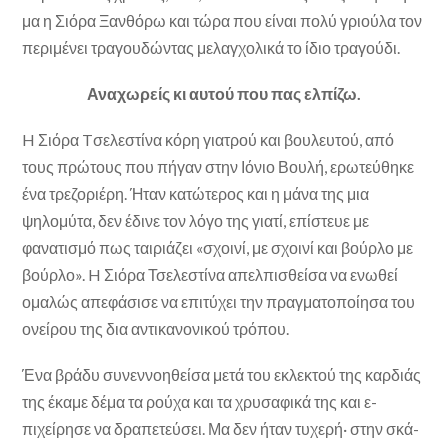
μα η Σιόρα Ξανθόρω και τώρα που είναι πολύ γριού­λα τον
περιμένει τραγουδώντας μελαγχολικά το ίδιο τρα­γούδι.
Αναχωρείς κι αυτού που πας ελπίζω.
H Σιόρα Tσελεστίνα κόρη γιατρού και βουλευτού, από
τους πρώτους που πήγαν στην Ιόνιο Βουλή, ερωτεύθηκε
ένα τρεζοριέρη. Ήταν κατώτερος και η μάνα της μια
ψηλομύτα, δεν έδινε τον λόγο της γιατί, επίστευε με
φανατισμό πως ταιριάζει «σχοινί, με σχοινί και βούρλο με
βούρλο». H Σιόρα Τσελεστίνα απελπισθείσα να ενωθεί
ομαλώς απεφάσισε να επιτύχει την πραγματοποίησα του
ονείρου της δια αντικανονικού τρόπου.
Ένα βράδυ συνεννοηθείσα μετά του εκλεκτού της καρ­διάς
της έκαμε δέμα τα ρούχα και τα χρυσαφικά της και ε­
πιχείρησε να δραπετεύσει. Μα δεν ήταν τυχερή· στην σκά­