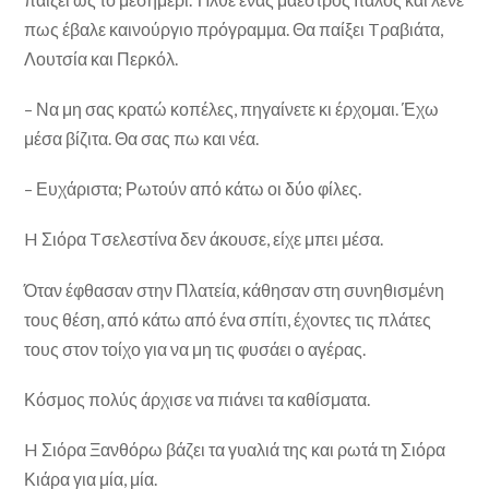
πως έβαλε καινούργιο πρόγραμμα. Θα παίξει Tραβιάτα,
Λουτσία και Περκόλ.
– Να μη σας κρατώ κοπέλες, πηγαίνετε κι έρχομαι. Έχω
μέσα βίζιτα. Θα σας πω και νέα.
– Ευχάριστα; Ρωτούν από κάτω οι δύο φίλες.
H Σιόρα Tσελεστίνα δεν άκουσε, είχε μπει μέσα.
Όταν έφθασαν στην Πλατεία, κάθησαν στη συνηθισμέ­νη
τους θέση, από κάτω από ένα σπίτι, έχοντες τις πλάτες
τους στον τοίχο για να μη τις φυσάει ο αγέρας.
Κόσμος πολύς άρχισε να πιάνει τα καθίσματα.
H Σιόρα Ξανθόρω βάζει τα γυαλιά της και ρωτά τη Σιόρα
Κιάρα για μία, μία.