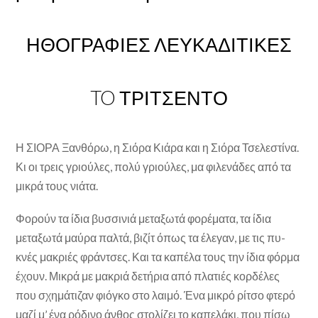
ΗΘΟΓΡΑΦΙΕΣ ΛΕΥΚΑΔΙΤΙΚΕΣ
TO ΤΡΙΤΣΕΝΤΟ
Η ΣΙΟΡΑ Ξανθόρω, η Σιόρα Κιάρα και η Σιόρα Τσελεστίνα.
Κι οι τρεις γριούλες, πολύ γριούλες, μα φιλε­νάδες από τα
μικρά τους νιάτα.
Φορούν τα ίδια βυσσινιά μεταξωτά φορέματα, τα ίδια
μεταξωτά μαύρα παλτά, βιζίτ όπως τα έλεγαν, με τις πυ­
κνές μακριές φράντσες. Και τα καπέλα τους την ίδια φόρ­μα
έχουν. Μικρά με μακριά δετήρια από πλατιές κορδέλες
που σχημάτιζαν φιόγκο στο λαιμό. Ένα μικρό ρίτσο φτερό
μαζί μ’ ένα ρόδινο άνθος στολίζει το καπελάκι, που πίσω