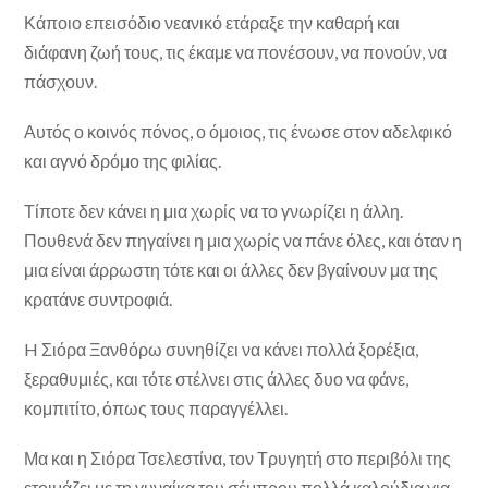
Κάποιο επεισόδιο νεανικό ετάραξε την καθαρή και
διάφανη ζωή τους, τις έκαμε να πονέσουν, να πονούν, να
πάσχουν.
Αυτός ο κοινός πόνος, ο όμοιος, τις ένωσε στον αδελφι­κό
και αγνό δρόμο της φιλίας.
Τίποτε δεν κάνει η μια χωρίς να το γνωρίζει η άλλη.
Πουθενά δεν πηγαίνει η μια χωρίς να πάνε όλες, και όταν η
μια είναι άρρωστη τότε και οι άλλες δεν βγαίνουν μα της
κρατάνε συντροφιά.
H Σιόρα Ξανθόρω συνηθίζει να κάνει πολλά ξορέξια,
ξεραθυμιές, και τότε στέλνει στις άλλες δυο να φάνε,
κομπιτίτο, όπως τους παραγγέλλει.
Μα και η Σιόρα Τσελεστίνα, τον Τρυγητή στο περιβόλι της
ετοιμάζει με τη γυναίκα του σέμπρου πολλά καλούδια για