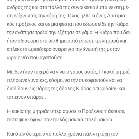
ανδρός της και στα πολλά της συνοικέσια έμπαινε στη μέ­
ση δείχνοντας την κόρη της. Τέλος ήλθε κι ένας Αυστρια­
κός πρόξενος και σε μια φέστα που έδωσε είδε την Κιάρα
την αγάπησε τρελά, την εζήτησε σε γάμο. H Κιάρα που δεν
ήταν αδιάφορη στο αίσθημα αυτό έ­νιωσε τρελή χαρά και
έπλεκε τα ωραιότερα όνειρα για την ένωσή της με τον
ωραίο νέο που αγαπούσε.
Μα δεν ήταν τυχερό να γίνει ο γάμος αυτός. H κακή μητριά
πλήρωνε γυναίκες, κόσμο, να την συκοφαντούν και να
διαδίδουν εις βάρος της άδολης Κιάρας ό,τι χυδαίον και
ταπεινόν υπάρχει.
H κακία της μητριάς υπερίσχυσε, ο Πρόξενος τ’ άκουσε,
πίστεψε κι έφυγε σαν τρελός μα­κριά, πολύ μακριά.
Και όταν ύστερα από πολλά χρόνια πάλιν η τύχη τον