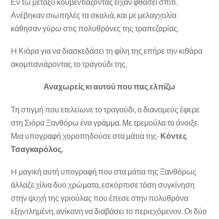
Εν τω μεταξύ κουβεντιάζοντας είχαν φθάσει σπίτι.
Ανέβηκαν σιωπηλές τα σκαλιά, και με μελαγχολία
κάθησαν γύρω στις πολυθρόνες της τραπεζαρίας.
H Κιάρα για να διασκεδάσει τη φίλη της επήρε την κι­θάρα
ακομπανιάροντας το τραγούδι της.
Αναχωρείς κι αυτού που πας ελπίζω
Τη στιγμή που ετελείωνε το τραγούδι, ο διανομεύς έφε­ρε
στη Σιόρα Ξανθόρω ένα γράμμα. Με τρεμούλα το άνοι­ξε.
Μια υπογραφή χοροπηδούσε στα μάτια της·
Κόντες
Τσαγκαρόλος.
H μαγική αυτή υπογραφή που στα μάτια της Ξανθόρως
άλλαζε χίλια δυο χρώματα, εσκόρπισε τόση συγκίνη­ση
στην ψυχή της γριούλας που έπεσε στην πολυθρόνα
εξηντλημένη, ανίκανη να διαβάσει το περιεχόμενον. Οι δύο