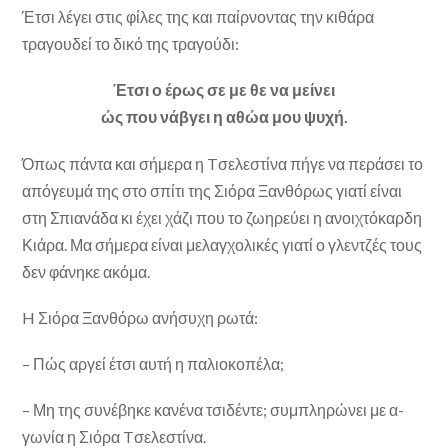
Έτσι λέγει στις φίλες της και παίρνοντας την κιθάρα
τραγουδεί το δικό της τραγούδι:
Έτσι ο έρως σε με θε να μείνει
ώς που νάβγει η αθώα μου ψυχή.
Όπως πάντα και σήμερα η Tσελεστίνα πήγε να περάσει το
απόγευμά της στο σπίτι της Σιόρα Ξανθόρως γιατί είναι
στη Σπιανάδα κι έχει χάζι που το ζωηρεύει η ανοιχτόκαρ­δη
Κιάρα. Μα σήμερα είναι μελαγχολικές γιατί ο γλεντζές τους
δεν φάνηκε ακόμα.
H Σιόρα Ξανθόρω ανήσυχη ρωτά:
– Πώς αργεί έτσι αυτή η παλιοκοπέλα;
– Μη της συνέβηκε κανένα τσιδέντε; συμπληρώνει με α­
γωνία η Σιόρα Tσελεστίνα.