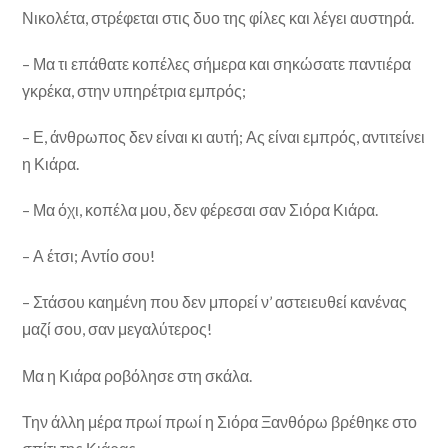
Νικολέτα, στρέφεται στις δυο της φίλες και λέγει αυστη­ρά.
– Μα τι επάθατε κοπέλες σήμερα και σηκώσατε παντιέ­ρα
γκρέκα, στην υπηρέτρια εμπρός;
– Ε, άνθρωπος δεν είναι κι αυτή; Ας είναι εμπρός, αντι­τείνει
η Κιάρα.
– Μα όχι, κοπέλα μου, δεν φέρεσαι σαν Σιόρα Κιάρα.
– Α έτσι; Αντίο σου!
– Στάσου καημένη που δεν μπορεί ν’ αστειευθεί κανέ­νας
μαζί σου, σαν μεγαλύτερος!
Μα η Κιάρα ροβόλησε στη σκάλα.
Την άλλη μέρα πρωί πρωί η Σιόρα Ξανθόρω βρέθηκε στο