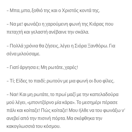
– Μπα, μπα, ξοθιό της και ο Χριστός κοντά της.
– Να με! φωνάζει η χαρούμενη φωνή της Κιάρας που
πεταχτή και γελαστή ανέβαινε την σκάλα.
– Πολλά χρόνια θα ζήσεις, λέγει η Σιόρα Ξανθόρω. Για
σένα μιλούσαμε.
– Γιατί άργησα ε; Μη ρωτάτε, χαρές!
– Τί; Είδες το παιδί; ρωτούν με μια φωνή οι δυο φίλες.
– Ναι! Και μη ρωτάτε, το πρωί μαζί με την καπελαδούρα
μού λέγει, «μποντζόρνο μία κάρα». Το μεσημέρι πέρασε
πάλι και κοίταζε! Πώς κοίταζε! Μου ήλθε να του φωνάξω ν’
ανεβεί από την πισινή πόρτα. Μα σκέφθηκα την
κακογλωσσιά του κόσμου.