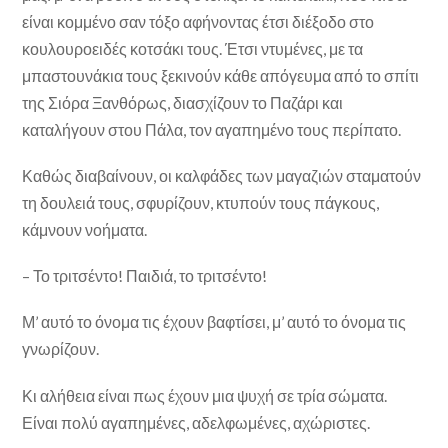
είναι κομμένο σαν τόξο αφήνοντας έτσι διέξοδο στο
κουλουροειδές κοτσάκι τους. Έτσι ντυμένες, με τα
μπαστουνάκια τους ξεκινούν κά­θε απόγευμα από το σπίτι
της Σιόρα Ξανθόρως, διασχί­ζουν το Παζάρι και
καταλήγουν στου Πάλα, τον αγαπη­μένο τους περίπατο.
Καθώς διαβαίνουν, οι καλφάδες των μαγαζιών σταμα­τούν
τη δουλειά τους, σφυρίζουν, κτυπούν τους πάγκους,
κάμνουν νοήματα.
– Το τριτσέντο! Παιδιά, το τριτσέντο!
Μ’ αυτό το όνομα τις έχουν βαφτίσει, μ’ αυτό το όνομα τις
γνωρίζουν.
Κι αλήθεια είναι πως έχουν μια ψυχή σε τρία σώματα.
Είναι πολύ αγαπημένες, αδελφωμένες, αχώριστες.