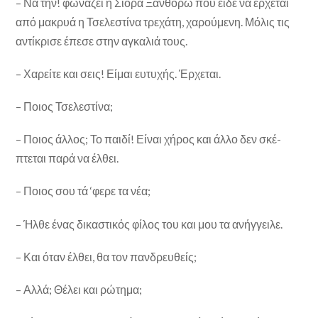
– Να την! φωνάζει η Σιόρα Ξανθόρω που είδε να έρχε­ται
από μακρυά η Τσελεστίνα τρεχάτη, χαρούμενη. Μόλις τις
αντίκρισε έπεσε στην αγκαλιά τους.
– Χαρείτε και σεις! Είμαι ευτυχής. Έρχεται.
– Ποιος Τσελεστίνα;
– Ποιος άλλος; Το παιδί! Είναι χήρος και άλλο δεν σκέ­
πτεται παρά να έλθει.
– Ποιος σου τά ‘φερε τα νέα;
– Ήλθε ένας δικαστικός φίλος του και μου τα ανήγγειλε.
– Και όταν έλθει, θα τον πανδρευθείς;
– Αλλά; Θέλει και ρώτημα;