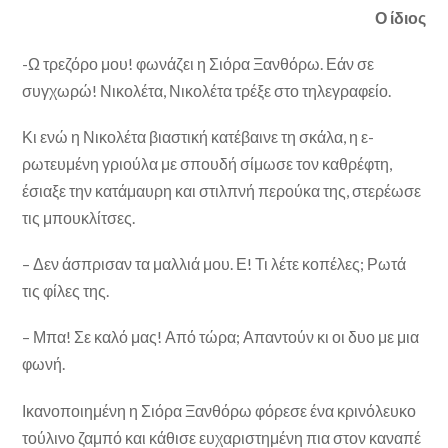
Ο ίδιος
-Ω τρεζόρο μου! φωνάζει η Σιόρα Ξανθόρω. Εάν σε
συγχωρώ! Νικολέτα, Νικολέτα τρέξε στο τηλεγραφείο.
Κι ενώ η Νικολέτα βιαστική κατέβαινε τη σκάλα, η ε­
ρωτευμένη γριούλα με σπουδή σίμωσε τον καθρέφτη,
έσιαξε την κατάμαυρη και στιλπνή περούκα της, στερέωσε
τις μπουκλίτσες.
– Δεν άσπρισαν τα μαλλιά μου. Ε! Τι λέτε κοπέλες; Ρω­τά
τις φίλες της.
– Μπα! Σε καλό μας! Από τώρα; Απαντούν κι οι δυο με μια
φωνή.
Ικανοποιημένη η Σιόρα Ξανθόρω φόρεσε ένα κρινόλευκο
τούλινο ζαμπό και κάθισε ευχαριστημένη πια στον καναπέ