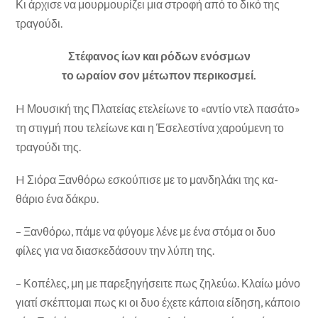
Κι άρχισε να μουρμουρίζει μια στροφή από το δικό της
τραγούδι.
Στέφανος ίων και ρόδων ενόσμων
το ωραίον σον μέτωπον περικοσμεί.
H Μουσική της Πλατείας ετελείωνε το «αντίο ντελ πασάτο»
τη στιγμή που τελείωνε και η Έσελεστίνα χαρούμενη το
τραγούδι της.
H Σιόρα Ξανθόρω εσκούπισε με το μανδηλάκι της κα­
θάριο ένα δάκρυ.
– Ξανθόρω, πάμε να φύγομε λένε με ένα στόμα οι δυο
φίλες για να διασκεδάσουν την λύπη της.
– Κοπέλες, μη με παρεξηγήσειτε πως ζηλεύω. Κλαίω μόνο
γιατί σκέπτομαι πως κι οι δυο έχετε κάποια είδηση, κάποιο