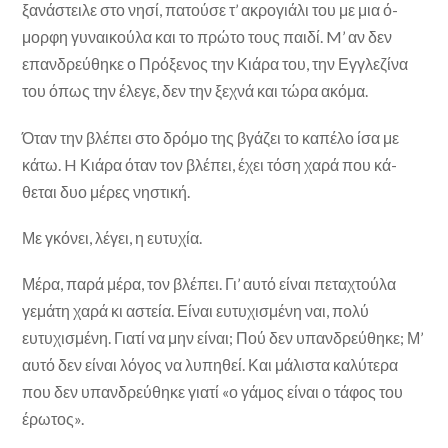
ξανάστειλε στο νησί, πατούσε τ’ ακρογιάλι του με μια ό­
μορφη γυναικούλα και το πρώτο τους παιδί. M’ αν δεν
επανδρεύθηκε ο Πρόξενος την Κιάρα του, την Εγγλεζίνα
του όπως την έλεγε, δεν την ξεχνά και τώρα ακόμα.
Όταν την βλέπει στο δρόμο της βγάζει το καπέλο ίσα με
κάτω. H Κιάρα όταν τον βλέπει, έχει τόση χαρά που κά­
θεται δυο μέρες νηστική.
Με γκόνει, λέγει, η ευτυχία.
Μέρα, παρά μέρα, τον βλέπει. Γι’ αυτό είναι πεταχτούλα
γεμάτη χαρά κι αστεία. Είναι ευτυχισμένη ναι, πολύ
ευτυχισμένη. Γιατί να μην είναι; Πού δεν υπανδρεύθηκε; Μ’
αυτό δεν είναι λόγος να λυπηθεί. Και μάλιστα καλύτερα
που δεν υπανδρεύθηκε γιατί «ο γάμος είναι ο τάφος του
έρωτος».