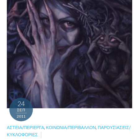
24
ΣΕΠ
2011
ΑΣΤΕΊΑ/ΠΕΡΊΕΡΓΑ
,
ΚΟΙΝΩΝΊΑ/ΠΕΡΙΒΆΛΛΟΝ
,
ΠΑΡΟΥΣΙΆΣΕΙΣ/
ΚΥΚΛΟΦΟΡΊΕΣ