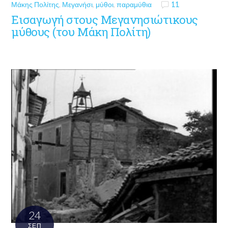
Μάκης Πολίτης
,
Μεγανήσι
,
μύθοι
,
παραμύθια
11
Εισαγωγή στους Μεγανησιώτικους
μύθους (του Μάκη Πολίτη)
24
ΣΕΠ