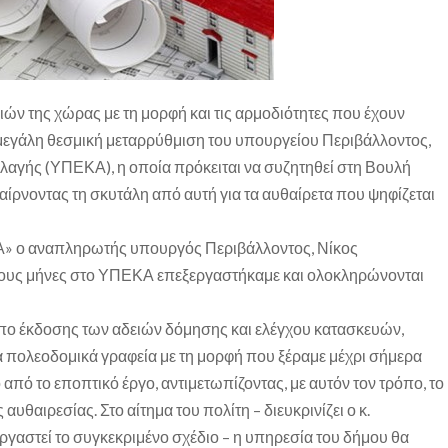
ν της χώρας με τη μορφή και τις αρμοδιότητες που έχουν
 μεγάλη θεσμική μεταρρύθμιση του υπουργείου Περιβάλλοντος,
λλαγής (ΥΠΕΚΑ), η οποία πρόκειται να συζητηθεί στη Βουλή
αίρνοντας τη σκυτάλη από αυτή για τα αυθαίρετα που ψηφίζεται
Α» ο αναπληρωτής υπουργός Περιβάλλοντος, Νίκος
ίους μήνες στο ΥΠΕΚΑ επεξεργαστήκαμε και ολοκληρώνονται
πο έκδοσης των αδειών δόμησης και ελέγχου κατασκευών,
 πολεοδομικά γραφεία με τη μορφή που ξέραμε μέχρι σήμερα
ό από το εποπτικό έργο, αντιμετωπίζοντας, με αυτόν τον τρόπο, το
αυθαιρεσίας. Στο αίτημα του πολίτη – διευκρινίζει ο κ.
ργαστεί το συγκεκριμένο σχέδιο – η υπηρεσία του δήμου θα