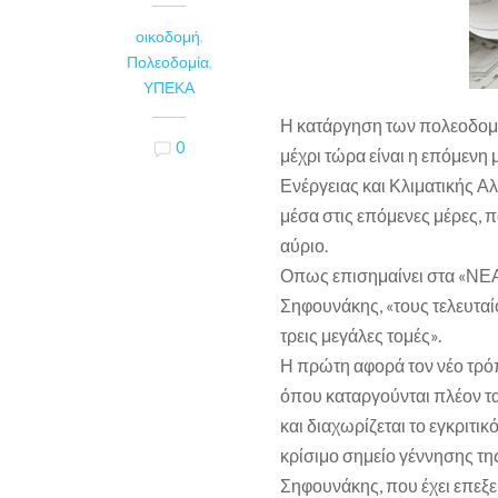
οικοδομή
,
Πολεοδομία
,
ΥΠΕΚΑ
Η κατάργηση των πολεοδομιώ
0
μέχρι τώρα είναι η επόμενη
Ενέργειας και Κλιματικής Α
μέσα στις επόμενες μέρες, π
αύριο.
Οπως επισημαίνει στα «ΝΕ
Σηφουνάκης, «τους τελευτα
τρεις μεγάλες τομές».
Η πρώτη αφορά τον νέο τρό
όπου καταργούνται πλέον τα
και διαχωρίζεται το εγκριτικ
κρίσιμο σημείο γέννησης της 
Σηφουνάκης, που έχει επεξε