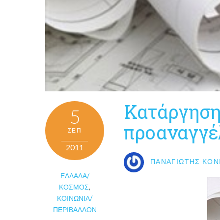
Κατάργηση
5
προαναγγέ
ΣΕΠ
2011
ΠΑΝΑΓΙΏΤΗΣ ΚΟΝ
ΕΛΛΆΔΑ/
ΚΌΣΜΟΣ
,
ΚΟΙΝΩΝΊΑ/
ΠΕΡΙΒΆΛΛΟΝ