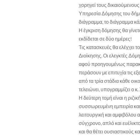
χορηγεί τους δικαιούμενους
Υπηρεσία Δόμησης του δήμου
διάγραμμα, το διάγραμμα κά
Η έγκριση δόμησης θα γίνετα
εκδίδεται σε δύο ημέρες!
Τις κατασκευές θα ελέγχε
Διοίκησης. Οι ελεγκτές Δόμη
αφού προηγουμένως παρακολ
περάσουν με επιτυχία τις εξε
από τα τρία στάδια κάθε οικ
τελειώνει, υπογραμμίζει ο κ
Η δεύτερη τομή είναι η ριζι
συσσωρευμένη εμπειρία και
λειτουργική και αμφιβόλου 
σύγχρονο, απλό και ευέλικτ
και θα θέτει ουσιαστικούς κ