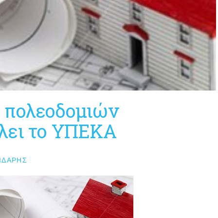
 πολεοδομιών
λει το ΥΠΕΚΑ
ΙΔΆΡΗΣ