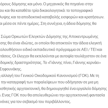
 όρους δόμησης και μόνο. Ο μηχανικός θα πηγαίνει στην
 και θα καταθέτει τρία δικαιολογητικά: το τοπογραφικό
λυψης και τα αποδεικτικά καταβολής εισφορών και κρατήσεων.
ι μέσα σε πέντε ημέρες. Στη συνέχεια, η άδεια δόμησης θα
ι το Σώμα Ορκωτών Ελεγκτών Δόμησης της Αποκεντρωμένης
σης θα είναι ιδιώτες, οι οποίοι θα αποκτούν την άδεια ελεγκτή
ουθήσουν ειδικό εκπαιδευτικό πρόγραμμα σε ΑΕΙ / ΤΕΙ και
τάσεις. Οι έλεγχοι θα εκτελούνται με αυτοψία τουλάχιστον σε ένα
οδομικής δραστηριότητας. Το «Γιάννης πίνει, Γιάννης κερνάει»
. Σηφουνάκης.
κή αλλαγή του Γενικού Οικοδομικού Κανονισμού (ΓΟΚ). Με τη
 την καταγραφή των παραλείψεων που οδήγησαν σε μια μη
αισθητικής αρχιτεκτονική, θα δημιουργηθεί ένα εργαλείο δόμησης
ο. Ενας ΓΟΚ που θα απελευθερώνει την αρχιτεκτονική φαντασία
ανόνες για τον σεβασμό του περιβάλλοντος.