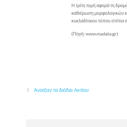
Η τρίτη τομή αφορά τη δρομ
καθιέρωση μορφολογικών κα
κυκλαδίτικου τύπου σπίτια 
(Πηγή: www.madata.gr)
Άνοιξαν τα διόδια Ακτίου