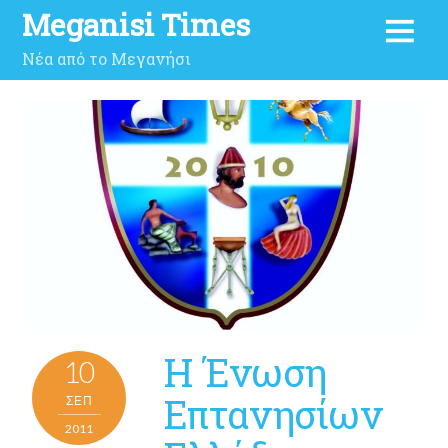
Meganisi Times
Νέα από το Μεγανήσι
Η Ένωση
10
Επτανησίων
ΣΕΠ
2011