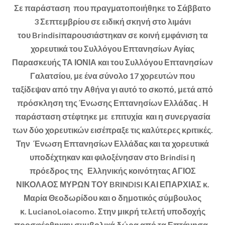
Σε παράσταση που πραγματοποιήθηκε το Σάββατο
3 Σεπτεμβρίου σε ειδική σκηνή στο λιμάνι
του Brindisiπαρουσιάστηκαν σε κοινή εμφάνιση τα
χορευτικά του Συλλόγου Επτανησίων Αγίας
Παρασκευής ΤΑ ΙΟΝΙΑ και του Συλλόγου Επτανησίων
Γαλατσίου, με ένα σύνολο 17 χορευτών που
ταξίδεψαν από την Αθήνα γι αυτό το σκοπό, μετά από
πρόσκληση της Ένωσης Επτανησίων Ελλάδας . Η
παράσταση στέφτηκε με επιτυχία και η συνεργασία
των δύο χορευτικών εισέπραξε τις καλύτερες κριτικές.
Την Ένωση Επτανησίων Ελλάδας και τα χορευτικά
υποδέχτηκαν και φιλοξένησαν στο Brindisi η
πρόεδρος της Ελληνικής κοινότητας ΑΓΙΟΣ
ΝΙΚΟΛΑΟΣ ΜΥΡΩΝ ΤΟΥ BRINDISI ΚΑΙ ΕΠΑΡΧΙΑΣ κ.
Μαρία Θεοδωρίδου και ο δημοτικός σύμβουλος
κ. LucianoLoiacomo. Στην μικρή τελετή υποδοχής
προσφέρθηκαν συμβολικά δώρα από τα Επτάνησα ,