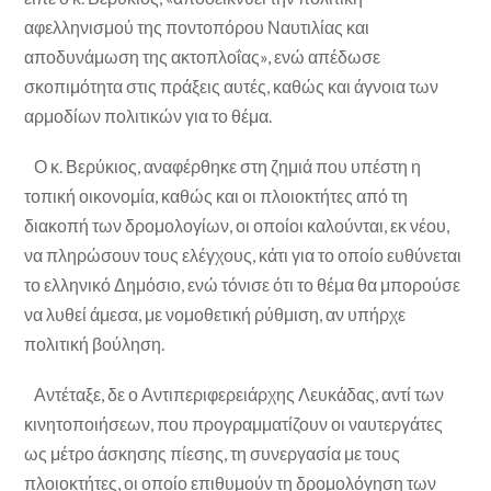
αφελληνισμού της ποντοπόρου Ναυτιλίας και
αποδυνάμωση της ακτοπλοΐας», ενώ απέδωσε
σκοπιμότητα στις πράξεις αυτές, καθώς και άγνοια των
αρμοδίων πολιτικών για το θέμα.
Ο κ. Βερύκιος, αναφέρθηκε στη ζημιά που υπέστη η
τοπική οικονομία, καθώς και οι πλοιοκτήτες από τη
διακοπή των δρομολογίων, οι οποίοι καλούνται, εκ νέου,
να πληρώσουν τους ελέγχους, κάτι για το οποίο ευθύνεται
το ελληνικό Δημόσιο, ενώ τόνισε ότι το θέμα θα μπορούσε
να λυθεί άμεσα, με νομοθετική ρύθμιση, αν υπήρχε
πολιτική βούληση.
Αντέταξε, δε ο Αντιπεριφερειάρχης Λευκάδας, αντί των
κινητοποιήσεων, που προγραμματίζουν οι ναυτεργάτες
ως μέτρο άσκησης πίεσης, τη συνεργασία με τους
πλοιοκτήτες, οι οποίο επιθυμούν τη δρομολόγηση των