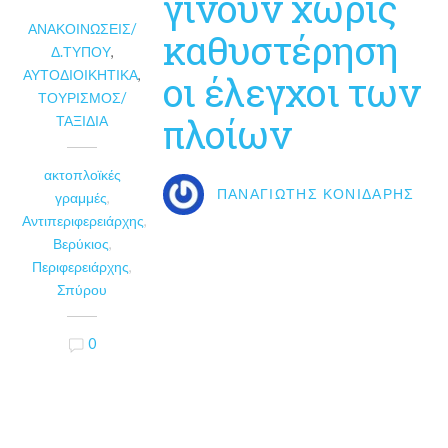
γίνουν χωρίς
ΑΝΑΚΟΙΝΏΣΕΙΣ/
καθυστέρηση
Δ.ΤΎΠΟΥ
,
ΑΥΤΟΔΙΟΙΚΗΤΙΚΆ
,
οι έλεγχοι των
ΤΟΥΡΙΣΜΌΣ/
πλοίων
ΤΑΞΊΔΙΑ
ακτοπλοϊκές
ΠΑΝΑΓΙΏΤΗΣ ΚΟΝΙΔΆΡΗΣ
γραμμές
,
Αντιπεριφερειάρχης
,
Βερύκιος
,
Περιφερειάρχης
,
Σπύρου
0