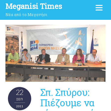
Meganisi Times
Νέα από το Μεγανήσι
Σπ. Σπύρου:
22
Πιέζουμε να
ΣΕΠ
2011