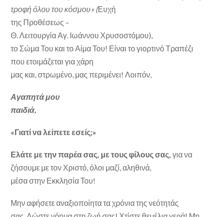
τροφή όλου του κόσμου» (
Ευχή
της Προθέσεως –
Θ. Λειτουργία Αγ. Ιωάννου Χρυσοστόμου),
το Σώμα Του και το Αίμα Του! Είναι το γιορτινό Τραπέζι
που ετοιμάζεται για χάρη
μας και, στρωμένο, μας περιμένει! Λοιπόν,
Αγαπητά μου
παιδιά,
«Γιατί να λείπετε εσείς;»
Ελάτε με την παρέα σας, με τους φίλους σας,
για να
ζήσουμε με τον Χριστό, όλοι μαζί, αληθινά,
μέσα στην Εκκλησία Του!
Μην αφήσετε αναξιοποίητα τα χρόνια της νεότητάς
σας. Δώστε νόημα στη ζωή σας! Χτίστε θεμέλια γερά! Μη