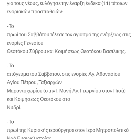
για τους νέους, ευλόγησε την έναρξη ένδεκα (11) τέτοιων
ενοριακών προσπαθειών:
-Το
πρωί του Σαββάτου τέλεσε τον αγιασμό της ενάρξεως στις
ενορίες Γενεσίου
Θεοτόκου Σύβρου και Κοιμήσεως Θεοτόκου Βασιλικής.
-Το
απόγευμα του Σαββάτου, στις ενορίες Αγ. Αθανασίου
Αγίου Πέτρου, Ταξιαρχών
Μαραντοχωρίου (στην Ι. Μονή Αγ. Γεωργίου στον Πισά)
και Κοιμήσεως Θεοτόκου στο
Νυδρί.
-Το
πρωί της Κυριακής ιερούργησε στον Ιερό Μητροπολιτικό
Ναό Ευαγγελιστρίας