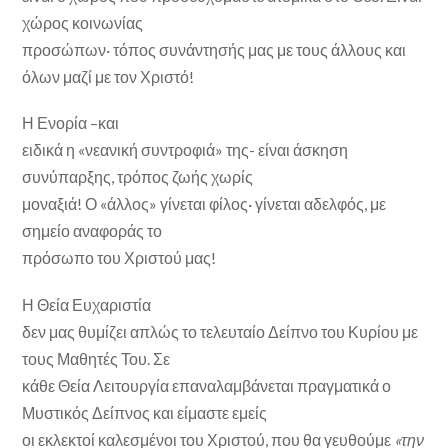
χώρος κοινωνίας
προσώπων· τόπος συνάντησής μας με τους άλλους και
όλων μαζί με τον Χριστό!
Η Ενορία –και
ειδικά η «νεανική συντροφιά» της- είναι άσκηση
συνύπαρξης, τρόπος ζωής χωρίς
μοναξιά! Ο «άλλος» γίνεται φίλος· γίνεται αδελφός, με
σημείο αναφοράς το
πρόσωπο του Χριστού μας!
Η Θεία Ευχαριστία
δεν μας θυμίζει απλώς το τελευταίο Δείπνο του Κυρίου με
τους Μαθητές Του. Σε
κάθε Θεία Λειτουργία επαναλαμβάνεται πραγματικά ο
Μυστικός Δείπνος και είμαστε εμείς
οι εκλεκτοί καλεσμένοι του Χριστού, που θα γευθούμε
«την