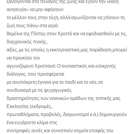
ξανοίγονται στο πέλαγος της ζωής και έχουν την «καλή
ανησυχία» να μην αφήσουν
το μέλλον τους στην τύχη, αλλά αγωνίζονται να χτίσουν τη
ζωή τους πάνω στα γερά
θεμέλια της Πίστης στον Χριστό και να εφοδιασθούν με τις,
διαχρονικής πνοής,
αξίες, με τις οποίες η εκκλησιαστική μας παράδοση μπορεί
να προικίσει τον
αγωνιζόμενο Χριστιανό. Ο ουσιαστικός και ειλικρινής
διάλογος, που προσφέρεται
με ανυπόκριτη έγνοια για το παιδί και το νέο, σε
συνδυασμό με τις ψυχαγωγικές
δραστηριότητες των νεανικών ομάδων της τοπικής μας
Εκκλησίας (εκδρομές,
πρωταθλήματα, προβολές, διαγωνισμοί κ.ά.) δημιουργούν
ένα ευχάριστο κλίμα στις
συντροφιές αυτές και συνιστούν σημεία επαφής του