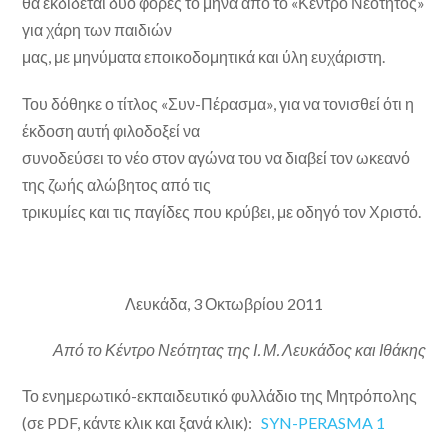
θα εκδίδεται δύο φορές το μήνα από το «Κέντρο Νεότητος»
για χάρη των παιδιών
μας, με μηνύματα εποικοδομητικά και ύλη ευχάριστη.
Του δόθηκε ο τίτλος «Συν-Πέρασμα», για να τονισθεί ότι η
έκδοση αυτή φιλοδοξεί να
συνοδεύσει το νέο στον αγώνα του να διαβεί τον ωκεανό
της ζωής αλώβητος από τις
τρικυμίες και τις παγίδες που κρύβει, με οδηγό τον Χριστό.
Λευκάδα, 3 Οκτωβρίου 2011
Από το Κέντρο Νεότητας της Ι. Μ. Λευκάδος και Ιθάκης
Το ενημερωτικό-εκπαιδευτικό φυλλάδιο της Μητρόπολης
(σε PDF, κάντε κλικ και ξανά κλικ):
SYN-PERASMA 1