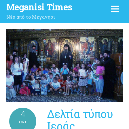
Meganisi Times
Νέα από το Μεγανήσι
Δελτία τύπου
4
Ιεράς
ΟΚΤ