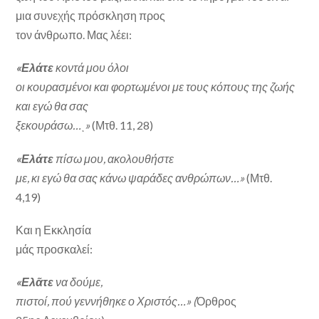
μια συνεχής πρόσκληση προς
τον άνθρωπο. Μας λέει:
«Ελάτε
κοντά μου όλοι
οι κουρασμένοι και φορτωμένοι με τους κόπους της ζωής
και εγώ θα σας
ξεκουράσω…ι»
(Μτθ. 11, 28)
«Ελάτε
πίσω μου, ακολουθήστε
με, κι εγώ θα σας κάνω ψαράδες ανθρώπων…»
(Μτθ.
4,19)
Και η Εκκλησία
μάς προσκαλεί:
«Ελᾶτε
να δούμε,
πιστοί, πού γεννήθηκε ο Χριστός…» (
Όρθρος