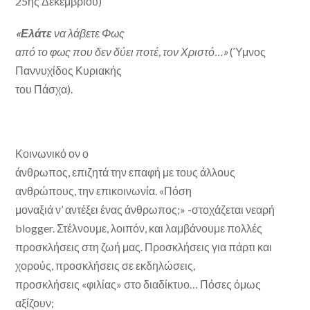
25ης Δεκεμβρίου)
«Ελάτε
να λάβετε Φως
από το φως που δεν δύει ποτέ, τον Χριστό…»
(Ύμνος
Παννυχίδος Κυριακής
του Πάσχα).
Κοινωνικό ον ο
άνθρωπος, επιζητά την επαφή με τους άλλους
ανθρώπους, την επικοινωνία. «Πόση
μοναξιά ν’ αντέξει ένας άνθρωπος;» -στοχάζεται νεαρή
blogger. Στέλνουμε, λοιπόν, και λαμβάνουμε πολλές
προσκλήσεις στη ζωή μας. Προσκλήσεις για πάρτι και
χορούς, προσκλήσεις σε εκδηλώσεις,
προσκλήσεις «φιλίας» στο διαδίκτυο… Πόσες όμως
αξίζουν;