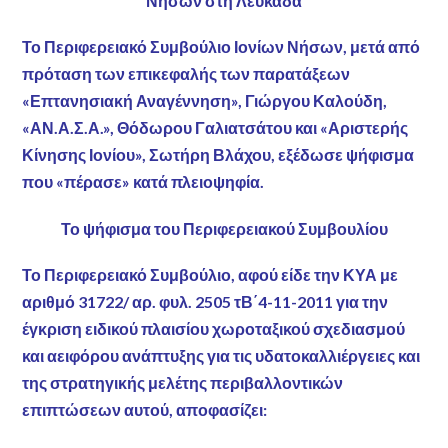
Νήσων στη Λευκάδα
Το Περιφερειακό Συμβούλιο Ιονίων Νήσων, μετά από
πρόταση των επικεφαλής των παρατάξεων
«Επτανησιακή Αναγέννηση», Γιώργου Καλούδη,
«ΑΝ.Α.Σ.Α.», Θόδωρου Γαλιατσάτου και «Αριστερής
Κίνησης Ιονίου», Σωτήρη Βλάχου, εξέδωσε ψήφισμα
που «πέρασε» κατά πλειοψηφία.
Το ψήφισμα του Περιφερειακού Συμβουλίου
Το Περιφερειακό Συμβούλιο, αφού είδε την ΚΥΑ με
αριθμό 31722/ αρ. φυλ. 2505 τΒ΄4-11-2011 για την
έγκριση ειδικού πλαισίου χωροταξικού σχεδιασμού
και αειφόρου ανάπτυξης για τις υδατοκαλλιέργειες και
της στρατηγικής μελέτης περιβαλλοντικών
επιπτώσεων αυτού, αποφασίζει: