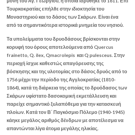
μονή του Αγ. Γεωργίου, η οποία ιδρύθηκε το 1611. Επί
Τουρκοκρατίας επήλθε στην ιδιοκτησία του
Μοναστηριού και το δάσος των Σκάρων. Είναι ένα
από τα σημαντικότερα ιστορικά μνημεία του νησιού.
Τα υπολείμματα του δρυοδάσους βρίσκονται στην
κορυφή του όρους αποτελούμενα από Quercus
frainetto, Q. ilex, Qmacrolepis και Q pulesceus. Στην
περιοχή ίσχυε καθεστώς απαγόρευσης της
βόσκησης και της υλοτομίας στο δάσος δρυός από το
1756 μέχρι την περίοδο της Αγγλοκρατίας (1810-
1864), κατά τη διάρκεια της οποίας το δρυόδασος των
Σκάρων υφίστατο δασοκομική εκμετάλλευση και
παρείχε σημαντικό ξυλαπόθεμα για την κατασκευή
πλοίων. Κατά τον Β΄ Παγκόσμιο Πόλεμο (1940-1945)
κάηκε μεγάλος αριθμός δένδρων με αποτέλεσμα να
απαντώνται λίγα άτομα μεγάλης ηλικίας.