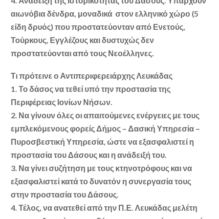
4. Ανάδειξη της ιστορικότητας του Δάσους. Υπάρχουν
αιωνόβια δένδρα, μοναδικά στον ελληνικό χώρο (5
είδη δρυός) που προστατεύονταν από Ενετούς,
Τούρκους, Εγγλέζους και δυστυχώς δεν
προστατεύονται από τους Νεοέλληνες.
Τι πρότεινε ο Αντιπεριφερειάρχης Λευκάδας
1. Το δάσος να τεθεί υπό την προστασία της
Περιφέρειας Ιονίων Νήσων.
2. Να γίνουν όλες οι απαιτούμενες ενέργειες με τους
εμπλεκόμενους φορείς Δήμος – Δασική Υπηρεσία –
Πυροσβεστική Υπηρεσία, ώστε να εξασφαλιστεί η
προστασία του Δάσους και η ανάδειξή του.
3. Να γίνει συζήτηση με τους κτηνοτρόφους και να
εξασφαλιστεί κατά το δυνατόν η συνεργασία τους
στην προστασία του Δάσους.
4. Τέλος, να ανατεθεί από την Π.Ε. Λευκάδας μελέτη