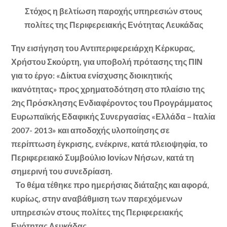
Στόχος η βελτίωση παροχής υπηρεσιών στους
πολίτες της Περιφερειακής Ενότητας Λευκάδας
Την εισήγηση του Αντιπεριφερειάρχη Κέρκυρας,
Χρήστου Σκούρτη, για υποβολή πρότασης της ΠΙΝ
για το έργο: «Δίκτυα ενίσχυσης διοικητικής
ικανότητας» προς χρηματοδότηση στο πλαίσιο της
2ης Πρόσκλησης Ενδιαφέροντος του Προγράμματος
Ευρωπαϊκής Εδαφικής Συνεργασίας «Ελλάδα – Ιταλία
2007- 2013» και αποδοχής υλοποίησης σε
περίπτωση έγκρισης, ενέκρινε, κατά πλειοψηφία, το
Περιφερειακό Συμβούλιο Ιονίων Νήσων, κατά τη
σημερινή του συνεδρίαση.
Το θέμα τέθηκε προ ημερήσιας διάταξης και αφορά,
κυρίως, στην αναβάθμιση των παρεχόμενων
υπηρεσιών στους πολίτες της Περιφερειακής
Ενότητας Λευκάδας.