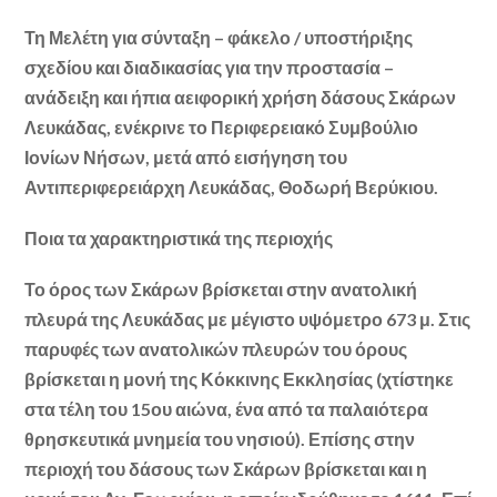
Τη Μελέτη για σύνταξη – φάκελο / υποστήριξης
σχεδίου και διαδικασίας για την προστασία –
ανάδειξη και ήπια αειφορική χρήση δάσους Σκάρων
Λευκάδας, ενέκρινε το Περιφερειακό Συμβούλιο
Ιονίων Νήσων, μετά από εισήγηση του
Αντιπεριφερειάρχη Λευκάδας, Θοδωρή Βερύκιου.
Ποια τα χαρακτηριστικά της περιοχής
Το όρος των Σκάρων βρίσκεται στην ανατολική
πλευρά της Λευκάδας με μέγιστο υψόμετρο 673 μ. Στις
παρυφές των ανατολικών πλευρών του όρους
βρίσκεται η μονή της Κόκκινης Εκκλησίας (χτίστηκε
στα τέλη του 15ου αιώνα, ένα από τα παλαιότερα
θρησκευτικά μνημεία του νησιού). Επίσης στην
περιοχή του δάσους των Σκάρων βρίσκεται και η