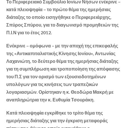
Το Περιφερειακό Συμβούλιο Ιονίων Νήσων ενέκρινε –
κατά πλειοψηφία – το πρώτο θέμα της ημερήσιας
διάταξης το οποίο εισηγήθηκε ο Περιφερειάρχης,
Σπύρος Σπύρου, για το διαγωνισμό προμηθειών της
Π.Ι.Ν για το έτος 2012.
Ενέκρινε – ομόφωνα – με την αποχή της επικεφαλής
της «Αντικαπιταλιστικής Κίνησης Ιονίου», Αντωνίας
Λαχανιώτη, το δεύτερο θέμα της ημερήσιας διάταξης
για τη συμπλήρωση και τροποποίηση της απόφασης
του Π.Σ για τον ορισμό των εξουσιοδοτημένων
υπολόγων για τις κινήσεις των τραπεζικών
λογαριασμών. Ορίστηκαν η κ. Θεοδώρα Μακρή με
αναπληρώτρια την κ. Ευθυμία Τσουράκη.
Κατά πλειοψηφία εγκρίθηκε το τρίτο θέμα της
ημερήσιας διάταξης για την έγκριση μεταφοράς