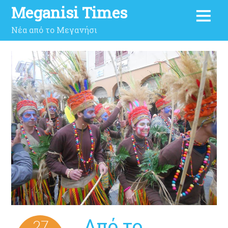
Meganisi Times
Νέα από το Μεγανήσι
Από το
27