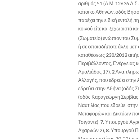
αριθμός 51 (Α.Μ. 12636 Δ.Σ.
κάτοικο Αθηνών, οδός Βησσα
παρέχει την ειδική εντολή, 
κοινού είτε και ξεχωριστά 
(Σωματείο) ενώπιον του Συμ
ή σε οποιαδήποτε άλλη μετ’
καταθέσεως
230/2012
αιτή
Περιβάλλοντος, Ενέργειας κ
Αμαλιάδος 17).
2
Αναπληρωτή
Αλλαγής, που εδρεύει στην 
εδρεύει στην Αθήνα (οδός Στ
(οδός Καραγεώργη Σερβίας 
Ναυτιλίας που εδρεύει στην
Μεταφορών και Δικτύων που
Τσιγάντε),
7.
Υπουργού Αγροτ
Αχαρνών 2),
8.
Υπουργού Πολ
Μπουμπουλίνας 20-22), για