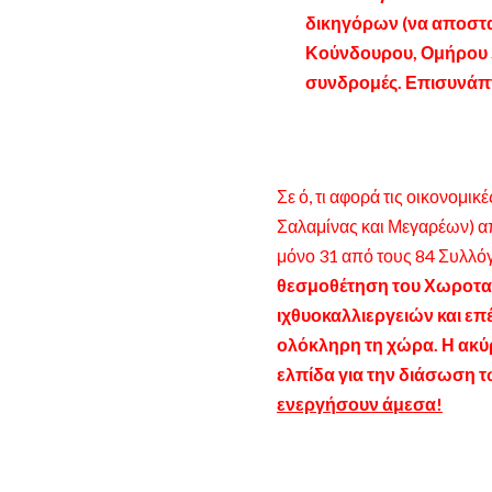
δικηγόρων (να αποσταλ
Κούνδουρου,
Ομήρου 5
συνδρομές. Επισυνάπτ
Σε ό, τι αφορά τις οικονομι
Σαλαμίνας και Μεγαρέων) απ
μόνο 31 από τους 84 Συλλόγ
θεσμοθέτηση του Χωροταξ
ιχθυοκαλλιεργειών και ε
ολόκληρη τη χώρα. Η ακύ
ελπίδα για την διάσωση 
ενεργήσουν άμεσα!