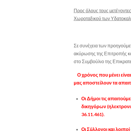
Προς όλους τους μετέχοντες
Χωροταξικού των Υδατοκαλ
Σε συνέχεια των προηγούμε
ακύρωσης της Επιτροπής κα
στο Συμβούλιο της Επικρατε
Ο χρόνος που μένει είνα
μας αποστείλουν τα απαι
Οι Δήμοι τις απαιτούμ
δικηγόρων
(ηλεκτρονι
36.11.461).
Οι Σύλλογοι και λοιποί