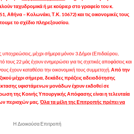
ούν ταχυδρομικά ή με κούριερ στο γραφείο του κ.
1, Αθήνα – Κολωνάκι, Τ.Κ. 10672
) και τις οικονομικές τους
ουμε το σχέδιο πληρεξουσίου.
κές υποχρεώσεις, μέχρι σήμερα μόνον 3 Δήμοι (Επιδαύρου,
ό τους 22 μάς έχουν ενημερώσει για τις σχετικές αποφάσεις και
ους έχουν καταθέσει την οικονομική τους συμμετοχή.
Από την
ικού μέχρι σήμερα, δεκάδες πράξεις αδειοδότησης
πέκτασης υφιστάμενων μονάδων έχουν εκδοθεί σε
ρωση της Κοινής Υπουργικής Απόφασης είναι η τελευταία
των περιοχών μας.
Όλα τα μέλη της Επιτροπής πρέπει να
Η Διοικούσα Επιτροπή