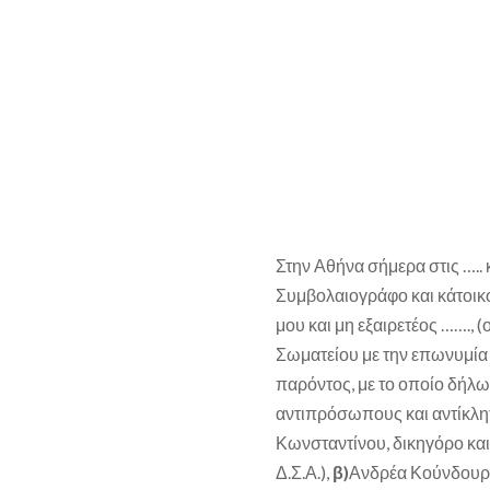
Στην Αθήνα σήμερα στις ….. κ
Συμβολαιογράφο και κάτοικ
μου και μη εξαιρετέος …….,
Σωματείου με την επωνυμία
παρόντος, με το οποίο δήλωσ
αντιπρόσωπους και αντίκλη
Κωνσταντίνου, δικηγόρο κα
Δ.Σ.Α.),
β)
Ανδρέα Κούνδουρο