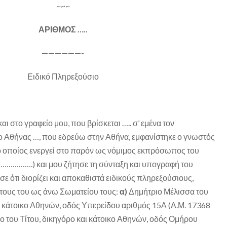
~~~
ΑΡΙΘΜΟΣ …..
——————-
Ειδικό Πληρεξούσιο
αι στο γραφείο μου, που βρίσκεται ….. σ’ εμένα τον
ο Αθήνας …, που εδρεύω στην Αθήνα, εμφανίστηκε ο γνωστός
 (ο οποίος ενεργεί στο παρόν ως νόμιμος εκπρόσωπος του
 …………….) και μου ζήτησε τη σύνταξη και υπογραφή του
ε ότι διορίζει και αποκαθιστά ειδικούς πληρεξούσιους,
τους του ως άνω Σωματείου τους:
α)
Δημήτριο Μέλισσα του
ι κάτοικο Αθηνών, οδός Υπερείδου αριθμός 15Α (Α.Μ. 17368
 του Τίτου, δικηγόρο και κάτοικο Αθηνών, οδός Ομήρου