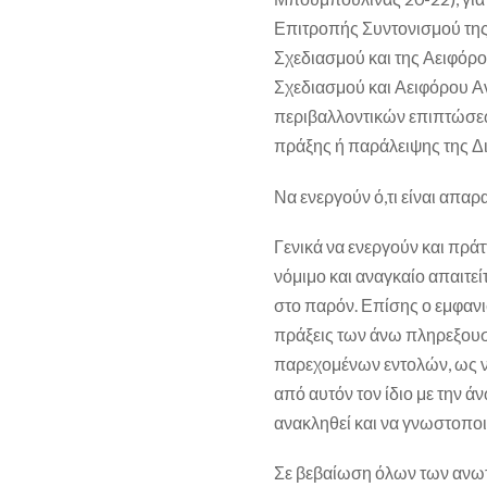
Επιτροπής Συντονισμού της
Σχεδιασμού και της Αειφόρ
Σχεδιασμού και Αειφόρου Αν
περιβαλλοντικών επιπτώσεω
πράξης ή παράλειψης της Δ
Να ενεργούν ό,τι είναι απα
Γενικά να ενεργούν και πρά
νόμιμο και αναγκαίο απαιτεί
στο παρόν. Επίσης ο εμφανισ
πράξεις των άνω πληρεξουσ
παρεχομένων εντολών, ως νό
από αυτόν τον ίδιο με την άν
ανακληθεί και να γνωστοποι
Σε βεβαίωση όλων των ανω