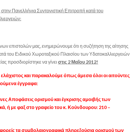
 στην Πανελλήνια Συντονιστική Επιτροπή κατά του
λιεργειών:
νων επιστολών μας, ενημερώνουμε ότι η συζήτηση της αίτησης
τά του Ειδικού Χωροταξικού Πλαισίου των Υδατοκαλλιεργειών
ίας προσδιορίστηκε να γίνει
στις 2 Μαΐου 2012!
ι ελάχιστος και παρακαλούμε όπως άμεσα όλοι οι αιτούντες
τούμενα έγγραφα:
ενες Αποφάσεις ορισμού και έγκρισης αμοιβής των
κά, ή με φαξ στο γραφείο του κ. Κούνδουρου: 210 –
 φορείς τα
συμβολαιογραφικά
πληρεξούσια
ορισμού των