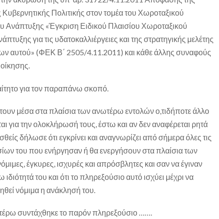
 Κυβερνητικής Πολιτικής στον τομέα του Χωροταξικού
ου Ανάπτυξης «Έγκριση Ειδικού Πλαισίου Χωροταξικού
άπτυξης για τις υδατοκαλλιέργειες και της στρατηγικής μελέτης
ν αυτού» (ΦΕΚ Β΄ 2505/4.11.2011) και κάθε άλλης συναφούς
ιοίκησης.
ραίτητο για τον παραπάνω σκοπό.
ττουν μέσα στα πλαίσια των ανωτέρω εντολών ο,τιδήποτε άλλο
ται για την ολοκλήρωσή τους, έστω και αν δεν αναφέρεται ρητά
θείς δήλωσε ότι εγκρίνει και αναγνωρίζει από σήμερα όλες τις
ίων του που ενήργησαν ή θα ενεργήσουν στα πλαίσια των
μιμες, έγκυρες, ισχυρές και απρόσβλητες και σαν να έγιναν
ω ιδιότητά του και ότι το πληρεξούσιο αυτό ισχύει μέχρι να
ηθεί νόμιμα η ανάκλησή του.
τέρω συντάχθηκε το παρόν πληρεξούσιο …….