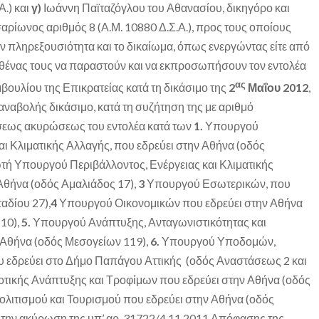
Α.) και
γ)
Ιωάννη Παϊταζόγλου του Αθανασίου, δικηγόρο και
ρίωνος αριθμός 8 (Α.Μ. 10880 Δ.Σ.Α.), προς τους οποίους
την πληρεξουσιότητα και το δικαίωμα, όπως ενεργώντας είτε από
καθένας τους να παραστούν και να εκπροσωπήσουν τον εντολέα
ας
βουλίου της Επικρατείας κατά τη δικάσιμο της
2
Μαΐου 2012
,
 αναβολής δικάσιμο, κατά τη συζήτηση της με αριθμό
σεως ακυρώσεως του εντολέα κατά των
1.
Υπουργού
αι Κλιματικής Αλλαγής, που εδρεύει στην Αθήνα (οδός
 Υπουργού Περιβάλλοντος, Ενέργειας και Κλιματικής
Αθήνα (οδός Αμαλιάδος 17),
3
Υπουργού Εσωτερικών, που
αδίου 27),
4
Υπουργού Οικονομικών που εδρεύει στην Αθήνα
10),
5.
Υπουργού Ανάπτυξης, Ανταγωνιστικότητας και
 Αθήνα (οδός Μεσογείων 119),
6.
Υπουργού Υποδομών,
 εδρεύει στο Δήμο Παπάγου Αττικής (οδός Αναστάσεως 2 και
ικής Ανάπτυξης και Τροφίμων που εδρεύει στην Αθήνα (οδός
ιτισμού και Τουρισμού που εδρεύει στην Αθήνα (οδός
 την ακύρωση της υπ’ αρ. 31722/4.11.2011 Απόφασης της