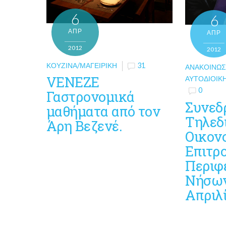
6
6
ΑΠΡ
ΑΠΡ
2012
2012
ΚΟΥΖΊΝΑ/ΜΑΓΕΙΡΙΚΉ
31
ΑΝΑΚΟΙΝΏΣ
VENEZE
ΑΥΤΟΔΙΟΙΚ
0
Γαστρονομικά
Συνεδ
μαθήματα από τον
Τηλεδ
Άρη Βεζενέ.
Οικον
Επιτρ
Περιφ
Νήσων
Απριλ