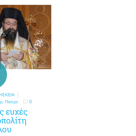
ΗΣΚΕΊΑ
ης
,
Πάσχα
0
ς ευχές
πολίτη
λου