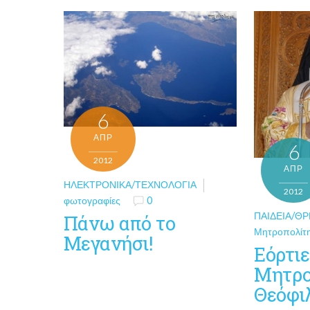
6
ΑΠΡ
6
2012
ΑΠΡ
ΗΛΕΚΤΡΟΝΙΚΆ/ΤΕΧΝΟΛΟΓΊΑ
2012
φωτογραφίες
0
ΠΑΙΔΕΊΑ/ΘΡ
Πάνω από το
Μητροπολίτ
Μεγανήσι!
Εόρτιε
Μητρο
Θεόφι