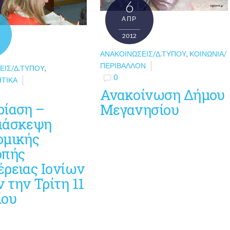
6
ΑΠΡ
2012
ΑΝΑΚΟΙΝΏΣΕΙΣ/Δ.ΤΎΠΟΥ
,
ΚΟΙΝΩΝΊΑ/
ΠΕΡΙΒΆΛΛΟΝ
ΕΙΣ/Δ.ΤΎΠΟΥ
,
0
ΗΤΙΚΆ
Ανακοίνωση Δήμου
ρίαση –
Μεγανησίου
ιάσκεψη
ομικής
οπής
έρειας Ιονίων
 την Τρίτη 11
ίου