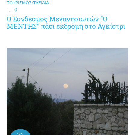
ΤΟΥΡΙΣΜΌΣ/ΤΑΞΊΔΙΑ
0
Ο Συνδεσμος Μεγανησιωτών “Ο
ΜΕΝΤΗΣ” πάει εκδρομή στο Αγκίστρι
31