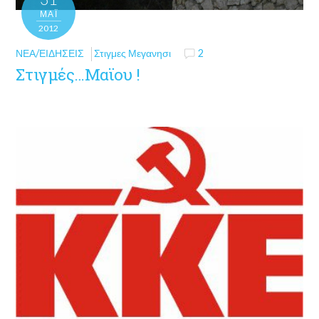
ΜΑΪ́
2012
ΝΈΑ/ΕΙΔΉΣΕΙΣ
Στιγμες Μεγανησι
2
Στιγμές…Μαϊου !