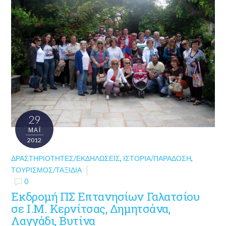
29
ΜΑΪ́
2012
ΔΡΑΣΤΗΡΙΌΤΗΤΕΣ/ΕΚΔΗΛΏΣΕΙΣ
,
ΙΣΤΟΡΊΑ/ΠΑΡΆΔΟΣΗ
,
ΤΟΥΡΙΣΜΌΣ/ΤΑΞΊΔΙΑ
0
Εκδρομή ΠΣ Επτανησίων Γαλατσίου
σε Ι.Μ. Κερνίτσας, Δημητσάνα,
Λαγγάδι, Βυτίνα