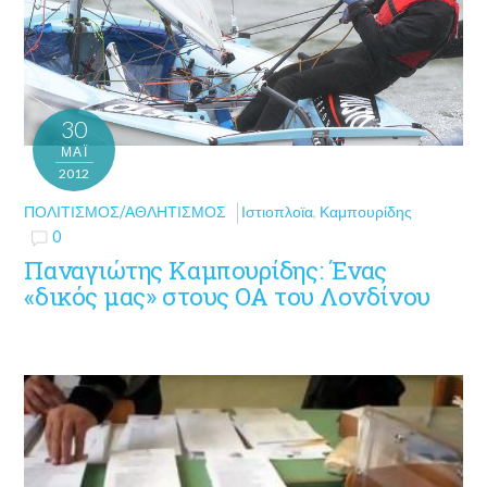
30
ΜΑΪ́
2012
ΠΟΛΙΤΙΣΜΌΣ/ΑΘΛΗΤΙΣΜΌΣ
Ιστιοπλοϊα
,
Καμπουρίδης
0
Παναγιώτης Καμπουρίδης: Ένας
«δικός μας» στους ΟΑ του Λονδίνου