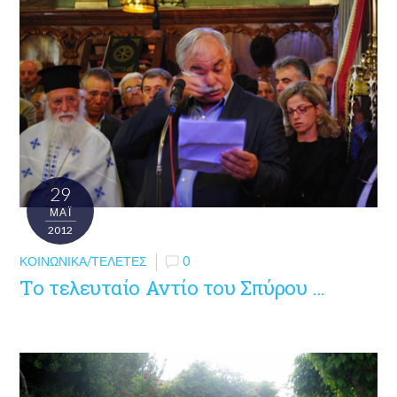
29
ΜΑΪ́
2012
ΚΟΙΝΩΝΙΚΆ/ΤΕΛΕΤΈΣ
0
Το τελευταίο Αντίο του Σπύρου …