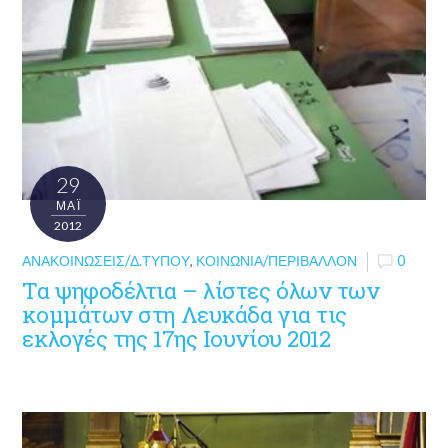
29
ΜΑΪ́
2012
ΑΝΑΚΟΙΝΏΣΕΙΣ/Δ.ΤΎΠΟΥ
,
ΚΟΙΝΩΝΊΑ/ΠΕΡΙΒΆΛΛΟΝ
0
Τα ψηφοδέλτια – λίστες όλων των
κομμάτων στη Λευκάδα για τις
εκλογές της 17ης Ιουνίου 2012