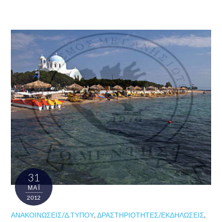
31
ΜΑΪ́
2012
ΑΝΑΚΟΙΝΏΣΕΙΣ/Δ.ΤΎΠΟΥ
,
ΔΡΑΣΤΗΡΙΌΤΗΤΕΣ/ΕΚΔΗΛΏΣΕΙΣ
,