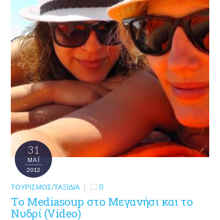
31
ΜΑΪ́
2012
ΤΟΥΡΙΣΜΌΣ/ΤΑΞΊΔΙΑ
0
Το Mediasoup στο Μεγανήσι και το
Νυδρί (Video)