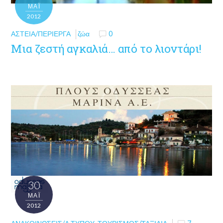
ΜΑΪ́
2012
ΑΣΤΕΊΑ/ΠΕΡΊΕΡΓΑ
ζώα
0
Μια ζεστή αγκαλιά… από το λιοντάρι!
30
ΜΑΪ́
2012