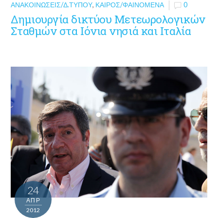
ΑΝΑΚΟΙΝΏΣΕΙΣ/Δ.ΤΎΠΟΥ
,
ΚΑΙΡΌΣ/ΦΑΙΝΌΜΕΝΑ
0
Δημιουργία δικτύου Μετεωρολογικών
Σταθμών στα Ιόνια νησιά και Ιταλία
24
ΑΠΡ
2012