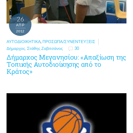
26
ΑΠΡ
2012
ΑΥΤΟΔΙΟΙΚΗΤΙΚΆ
,
ΠΡΌΣΩΠΑ/ΣΥΝΕΝΤΕΎΞΕΙΣ
Δήμαρχος
,
Στάθης Ζαβιτσάνος
30
Δήμαρχος Μεγανησίου: «Απαξίωση της
Τοπικής Αυτοδιοίκησης από το
Κράτος»