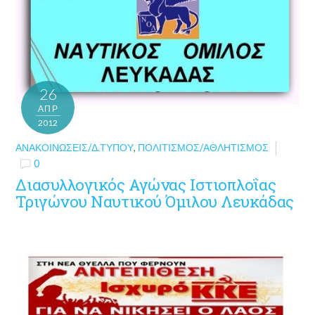
26
ΑΠΡ
2012
ΑΝΑΚΟΙΝΏΣΕΙΣ/Δ.ΤΎΠΟΥ
,
ΠΟΛΙΤΙΣΜΌΣ/ΑΘΛΗΤΙΣΜΌΣ
0
Διασυλλογικός Αγώνας Ιστιοπλοΐας
Τριγώνου Ναυτικού Όμιλου Λευκάδας