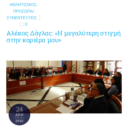
ΑΘΛΗΤΙΣΜΌΣ
,
ΠΡΌΣΩΠΑ/
ΣΥΝΕΝΤΕΎΞΕΙΣ
0
Αλέκος Δάγλας: «Η μεγαλύτερη στιγμή
στην καριέρα μου»
24
ΑΠΡ
2012