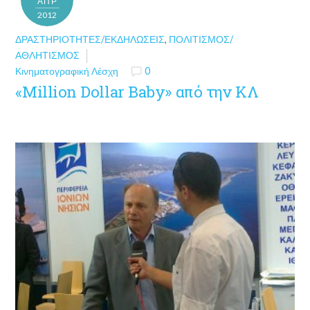
ΑΠΡ
2012
ΔΡΑΣΤΗΡΙΌΤΗΤΕΣ/ΕΚΔΗΛΏΣΕΙΣ
,
ΠΟΛΙΤΙΣΜΌΣ/
ΑΘΛΗΤΙΣΜΌΣ
Κινηματογραφική Λέσχη
0
«Million Dollar Baby» από την ΚΛ