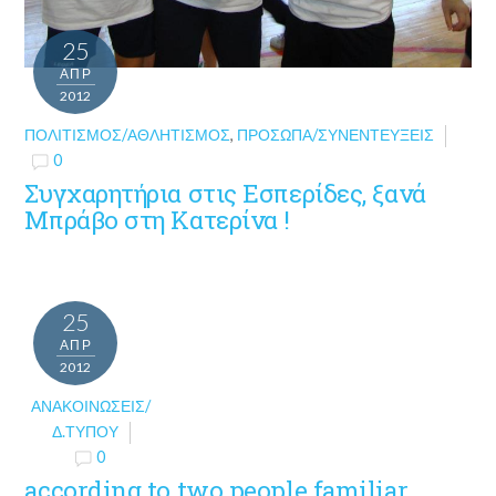
25
ΑΠΡ
2012
ΠΟΛΙΤΙΣΜΌΣ/ΑΘΛΗΤΙΣΜΌΣ
,
ΠΡΌΣΩΠΑ/ΣΥΝΕΝΤΕΎΞΕΙΣ
0
Συγχαρητήρια στις Εσπερίδες, ξανά
Μπράβο στη Κατερίνα !
25
ΑΠΡ
2012
ΑΝΑΚΟΙΝΏΣΕΙΣ/
Δ.ΤΎΠΟΥ
0
according to two people familiar