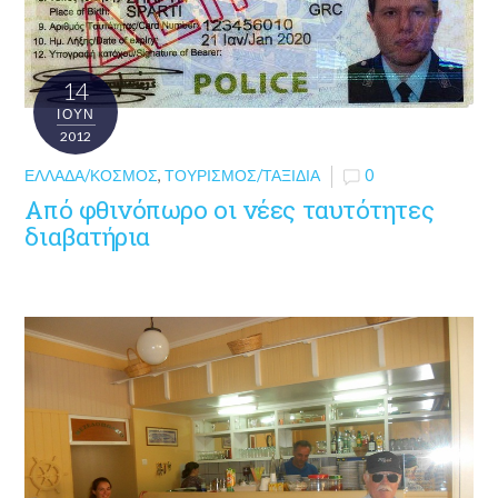
14
ΙΟΎΝ
2012
ΕΛΛΆΔΑ/ΚΌΣΜΟΣ
,
ΤΟΥΡΙΣΜΌΣ/ΤΑΞΊΔΙΑ
0
Από φθινόπωρο οι νέες ταυτότητες
διαβατήρια