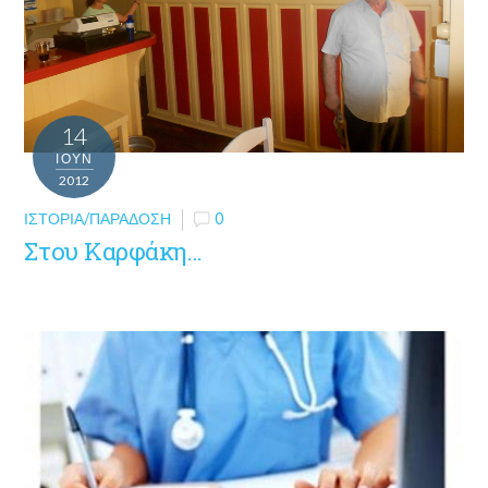
14
ΙΟΎΝ
2012
ΙΣΤΟΡΊΑ/ΠΑΡΆΔΟΣΗ
0
Στου Καρφάκη…